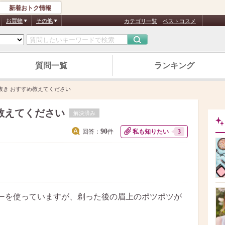
新着おトク情報
お買物
その他
カテゴリ一覧
ベストコスメ
質問一覧
ランキング
抜き おすすめ教えてください
教えてください
解決済み
90
回答：
件
私も知りたい
3
ーを使っていますが、剃った後の眉上のポツポツが