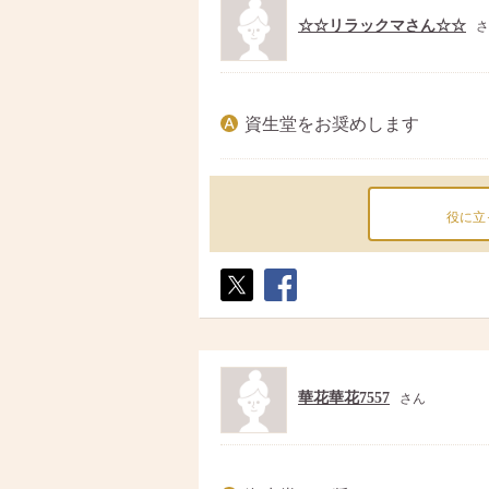
☆☆リラックマさん☆☆
さ
資生堂をお奨めします
役に立
ポス
シェ
ト
ア
華花華花7557
さん