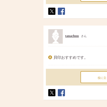
ポス
シェ
ト
ア
tanachuu
さん
貝印おすすめです。
役に立
ポス
シェ
ト
ア