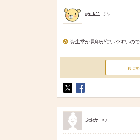
sgmk**
さん
資生堂か貝印が使いやすいので
役に立
ポス
シェ
ト
ア
ぷおか
さん