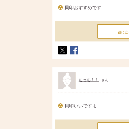
貝印おすすめです
役に立
ポス
シェ
ト
ア
ちっち！！
さん
貝印いいですよ