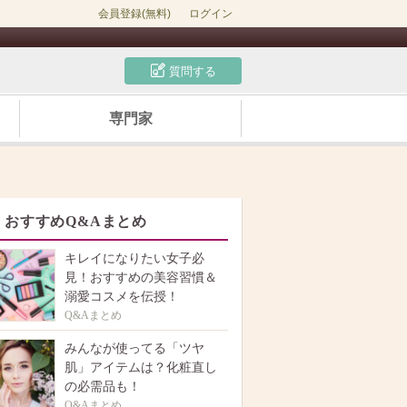
会員登録(無料)
ログイン
質問する
専門家
おすすめQ&Aまとめ
キレイになりたい女子必
見！おすすめの美容習慣＆
溺愛コスメを伝授！
Q&Aまとめ
みんなが使ってる「ツヤ
肌」アイテムは？化粧直し
の必需品も！
Q&Aまとめ