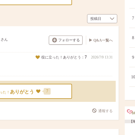
7
8
さん
フォローする
Q&A一覧へ
7
役に立った！ありがとう：
2026/7/9 13:31
9
1
7
ありがとう
った！
通報する
【毎