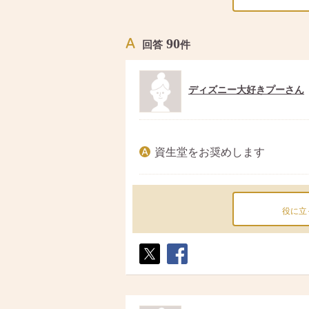
90
回答
件
ディズニー大好きプーさん
資生堂をお奨めします
役に立
ポス
シェ
ト
ア