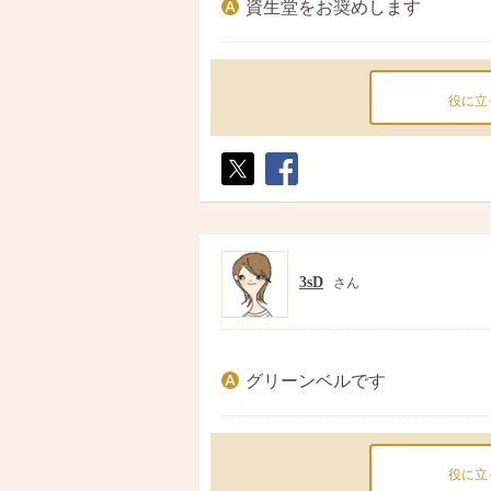
資生堂をお奨めします
役に立
ポス
シェ
ト
ア
3sD
さん
グリーンベルです
役に立