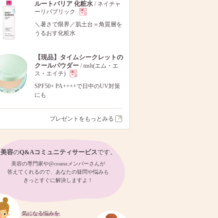
ルートバリア 化粧水
/ ネイチャ
ーリパブリック
現
＼暑さで限界／肌土台＝角質層を
うるおす化粧水
品
【現品】タイムシークレットの
クールパウダー
/ msh(エム・エ
ス・エイチ)
現
SPF50+ PA++++で日中のUV対策
にも
品
プレゼントをもっとみる
美容
の
Q&Aコミュニティサービス
です。
美容の専門家や@cosmeメンバーさんが
答えてくれるので、あなたの疑問や悩みも
きっとすぐに解決しますよ！
気になる悩みを