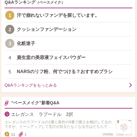
Q&Aランキング
（ベースメイク）
汗で崩れないファンデを探しています。
1
クッションファンデーション
2
化粧迷子
3
資生堂の美容液フェイスパウダー
4
NARSのリフ粉、何でつける？おすすめブラシ
5
Q&Aランキングをもっとみる
“ベースメイク”新着Q&A
エレガンス ラプードル 2択
エレガンスのラプードルの1番と新作の9番で購入を検討してるの
ですが、トーンアップして毛穴が目立たなくなる方はどちらです
か？ また、実際にこちらの2色を使用されてる方がいましたら仕
11
1
2時間前
上がりについて教…