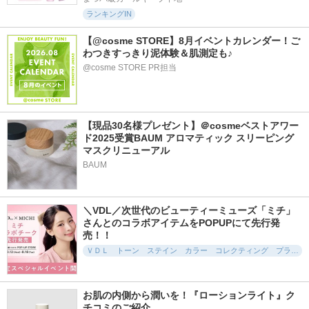
ランキングIN
【@cosme STORE】8月イベントカレンダー！ご
わつきすっきり泥体験＆肌測定も♪
@cosme STORE PR担当
【現品30名様プレゼント】＠cosmeベストアワー
ド2025受賞BAUM アロマティック スリーピング
マスクリニューアル
BAUM
＼VDL／次世代のビューティーミューズ「ミチ」
さんとのコラボアイテムをPOPUPにて先行発
売！！
ＶＤＬ トーン ステイン カラー コレクティング プライマー
お肌の内側から潤いを！『ローションライト』ク
チコミのご紹介