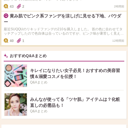
43
2
2時間前
黄み肌でピンク系ファンデを涼しげに見せる下地、パウダ
ー
最近SUQQUのリキッドファンデの210を購入しました。 首の色に合わせてタ
ッチアップしたので色自体は合っているのですが、ピンク味が暑苦しく見える
のが気になります。 ツヤ感やカバー力などの仕上がりは素晴らしいので、ピ
40
1
12時間前
ンク味だけを抑えて涼しげに見せたく、おすすめの下地やパウダーがあれば教
えてください。 当方、ブルベ夏冬。赤みが出やすく黄みが強い薄肌です。す
っぴんだとくすみや色むらもあり、オレンジみのある肌色に見えます。
おすすめQ&Aまとめ
キレイになりたい女子必見！おすすめの美容習
慣＆溺愛コスメを伝授！
Q&Aまとめ
みんなが使ってる「ツヤ肌」アイテムは？化粧
直しの必需品も！
Q&Aまとめ