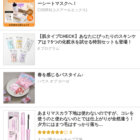
ーシートマスクへ！
COSRX(コスアールエックス)
【肌タイプCHECK】あなたにぴったりのスキンケ
アは？5つの化粧水を試せる特別セットも登場！
d プログラム
春を感じるバスタイム♪
ハウス オブ ローゼ
あまりマスカラ下地は使わないのですが、コレを
使うのと使わないのとでは仕上がりが全然違う！ 
夕方にはまつ毛はすっかり落ち…
6
まつパ級カールキープ下地