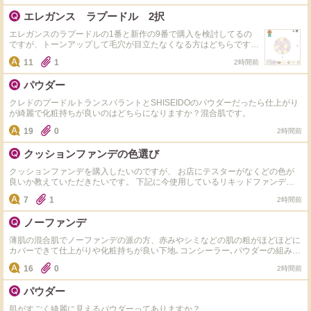
エレガンス ラプードル 2択
エレガンスのラプードルの1番と新作の9番で購入を検討してるの
ですが、トーンアップして毛穴が目立たなくなる方はどちらです
か？ また、実際にこちらの2色を使用されてる方がいましたら仕上
11
1
2時間前
がりについて教えていただけると嬉しいです！
パウダー
クレドのプードルトランスパラントとSHISEIDOのパウダーだったら仕上がり
が綺麗で化粧持ちが良いのはどちらになりますか？混合肌です。
19
0
2時間前
クッションファンデの色選び
クッションファンデを購入したいのですが、 お店にテスターがなくどの色が
良いか教えていただきたいです。 下記に今使用しているリキッドファンデの
色味を載せています。 また、韓国系のジョンセンムル、フィー、バイユアあ
7
1
2時間前
たりを検討しているのですがおすすめありました教えてください。（他の商品
でも可） 肌は黄味よりだと肌が霞んでしまいますので普通かピンクめだと思
ノーファンデ
います。 コスデコリキッドファンデ:C11 NARSリキッドファンデ:04338
薄肌の混合肌でノーファンデの派の方、赤みやシミなどの肌の粗がほどほどに
カバーできて仕上がりや化粧持ちが良い下地､コンシーラー､パウダーの組み合
わせのおすすめあれば教えて下さい。
16
0
2時間前
パウダー
肌がすごく綺麗に見えるパウダーってありますか？