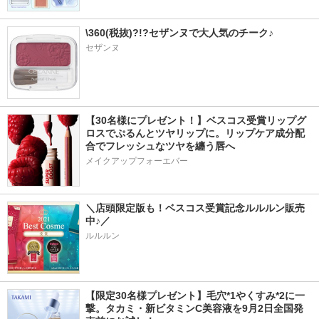
\360(税抜)?!?セザンヌで大人気のチーク♪
セザンヌ
【30名様にプレゼント！】ベスコス受賞リップグ
ロスでぷるんとツヤリップに。リップケア成分配
合でフレッシュなツヤを纏う唇へ
メイクアップフォーエバー
＼店頭限定版も！ベスコス受賞記念ルルルン販売
中♪／
ルルルン
【限定30名様プレゼント】毛穴*1やくすみ*2に一
撃。タカミ・新ビタミンC美容液を9月2日全国発