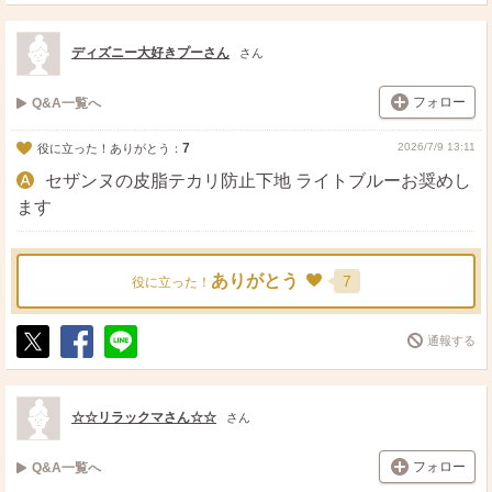
ポ
シ
送
ス
ェ
る
ト
ア
ディズニー大好きプーさん
さん
フォロー
Q&A一覧へ
7
2026/7/9 13:11
役に立った！ありがとう：
セザンヌの皮脂テカリ防止下地 ライトブルーお奨めし
ます
ありがとう
7
役に立った！
通報する
ポ
シ
送
ス
ェ
る
ト
ア
☆☆リラックマさん☆☆
さん
フォロー
Q&A一覧へ