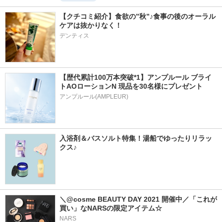
【クチコミ紹介】食欲の”秋”♪食事の後のオーラル
ケアは抜かりなく！
デンティス
【歴代累計100万本突破*1】アンプルール ブライ
トAOローションN 現品を30名様にプレゼント
アンプルール(AMPLEUR)
入浴剤＆バスソルト特集！湯船でゆったりリラッ
クス♪
＼@cosme BEAUTY DAY 2021 開催中／「これが
買い」なNARSの限定アイテム☆
NARS