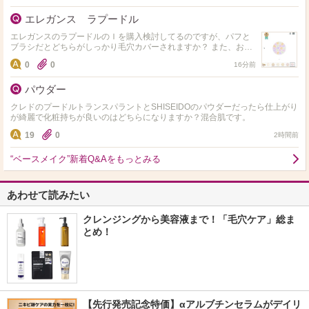
エレガンス ラプードル
エレガンスのラプードルのＩを購入検討してるのですが、パフと
ブラシだとどちらがしっかり毛穴カバーされますか？ また、おす
すめのブラシやパフがあればそちらも教えてください！
0
0
16分前
パウダー
クレドのプードルトランスパラントとSHISEIDOのパウダーだったら仕上がり
が綺麗で化粧持ちが良いのはどちらになりますか？混合肌です。
19
0
2時間前
“ベースメイク”新着Q&Aをもっとみる
あわせて読みたい
クレンジングから美容液まで！「毛穴ケア」総ま
とめ！
【先行発売記念特価】αアルブチンセラムがデイリ