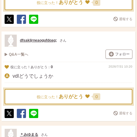
ありがとう
0
役に立った！
通報する
ポ
シ
送
ス
ェ
る
ト
ア
dfsakljrneaogufdoag;
さん
フォロー
Q&A一覧へ
0
2026/7/31 10:20
役に立った！ありがとう：
vdlどうでしょうか
ありがとう
0
役に立った！
通報する
ポ
シ
送
ス
ェ
る
ト
ア
＊みゆまる
さん