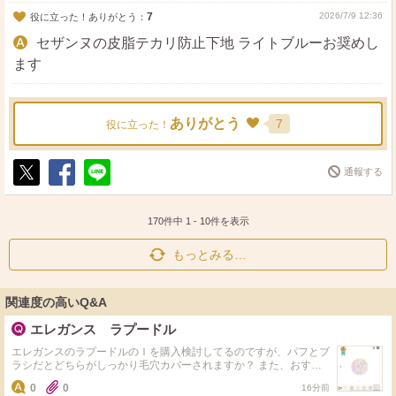
7
2026/7/9 12:36
役に立った！ありがとう：
セザンヌの皮脂テカリ防止下地 ライトブルーお奨めし
ます
ありがとう
7
役に立った！
通報する
ポ
シ
送
ス
ェ
る
ト
ア
170件中
1
-
10
件を表示
もっとみる…
関連度の高いQ&A
エレガンス ラプードル
エレガンスのラプードルのＩを購入検討してるのですが、パフとブ
ラシだとどちらがしっかり毛穴カバーされますか？ また、おすす
めのブラシやパフがあればそちらも教えてください！
0
0
16分前