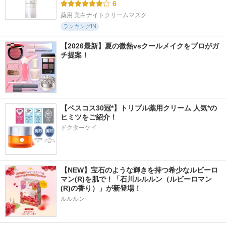
6
薬用 美白ナイトクリームマスク
ランキングIN
【2026最新】夏の微熱vsクールメイクをプロがガ
チ提案！
【ベスコス30冠*】トリプル薬用クリーム 人気*の
ヒミツをご紹介！
ドクターケイ
【NEW】宝石のような輝きを持つ希少なルビーロ
マン(R)を肌で！「石川ルルルン（ルビーロマン
(R)の香り）」が新登場！
ルルルン