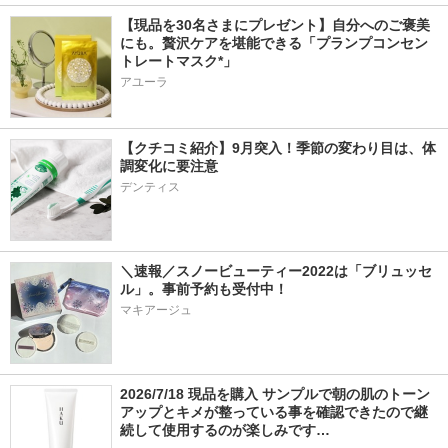
【現品を30名さまにプレゼント】自分へのご褒美
にも。贅沢ケアを堪能できる「プランプコンセン
トレートマスク*」
アユーラ
【クチコミ紹介】9月突入！季節の変わり目は、体
調変化に要注意
デンティス
＼速報／スノービューティー2022は「ブリュッセ
ル」。事前予約も受付中！
マキアージュ
2026/7/18 現品を購入 サンプルで朝の肌のトーン
アップとキメが整っている事を確認できたので継
続して使用するのが楽しみです…