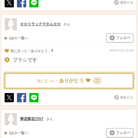
通報する
ポ
シ
送
ス
ェ
る
ト
ア
☆☆リラックマさん☆☆
さん
フォロー
Q&A一覧へ
7
2026/7/10 21:59
役に立った！ありがとう：
ブラシです
ありがとう
7
役に立った！
通報する
ポ
シ
送
ス
ェ
る
ト
ア
華花華花7557
さん
フォロー
Q&A一覧へ