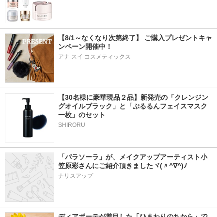
【8/1～なくなり次第終了】 ご購入プレゼントキャ
ンペーン開催中！
アナ スイ コスメティックス
【30名様に豪華現品２品】新発売の「クレンジン
グオイルブラック」と「ぷるるんフェイスマスク
一枚」のセット
SHIRORU
「パラソーラ」が、メイクアップアーティスト小
笠原彩さんにご紹介頂きましたヾ(〃^∇^)ﾉ
ナリスアップ
ディアボーテが着目した「ひまわりのちから」で