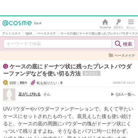
アットコスメ
Q&A
ベースメイク
ケースの底にドーナツ状に残ったプレストパウダーファ
ベースメイク
ケースの底にドーナツ状に残ったプレストパウダ
ーファンデなどを使い切る方法
解決済み
99
0
回答：
件
私も知りたい：
2026/7/5 12:17
足がしびれる
さん
Q&A一覧へ
UVパウダーやパウダーファンデーションで、丸くて平たい
ケースにセットされたものって、底見えした後も使い続け
ると、ケースの底の周囲にパウダーの塊がドーナツ状にく
っついて残りますよね。そうなるとパフに均一に付かず、