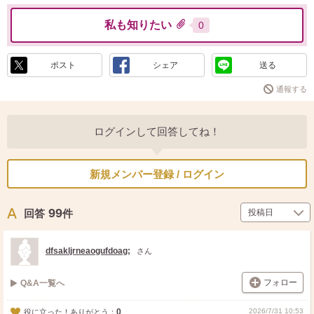
私も知りたい
0
ポスト
シェア
送る
通報する
ログインして回答してね！
新規メンバー登録 / ログイン
99
回答
件
dfsakljrneaogufdoag;
さん
フォロー
Q&A一覧へ
0
2026/7/31 10:53
役に立った！ありがとう：