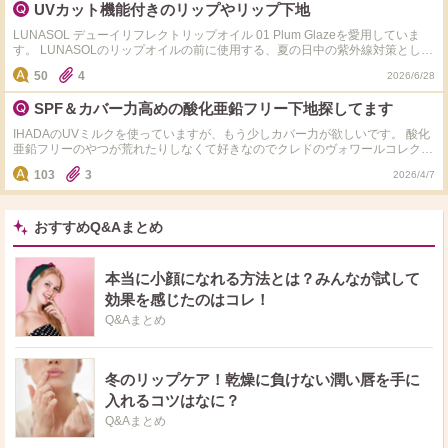
UVカット機能付きのリップやリップ下地
LUNASOL デューイリフレクトリップオイル 01 Plum Glazeを愛用していま
す。 LUNASOLのリップオイルの前に使用する、夏の日中の紫外線対策とし
て、UVカット機能付きのリップやリップ下地を探しています。 最初はヴィセ
50
4
2026/6/28
アヴァン リッププライマーを購入しようと思っていたのですが、現在は購入
できないようでした。 そこで、 ADDICTION リップ プライマー UV ORBIS リ
SPF＆カバー力高めの酸化亜鉛フリー下地探してます
ップバームUV が気になっています。 LUNASOLのリップオイルと合わせた場
合の使用感や相性はどうでしょうか？ また、この用途でおすすめのUVカット
IHADAのUVミルクを使っていますが、もう少しカバー力が欲しいです。 酸化
機能付きのリップやリップ下地があれば、ぜひ教えていただきたいです。
亜鉛フリーのやつが荒れたりしなくて好きなのでクレドのヴォワールコレクチ
ュールも気に入っていますが、UVカットが心もとないです。 オルビスのリン
103
3
2026/4/7
クルブライトプロテクターなどの日焼け止めを重ねたりもするのですが、 重
ねると崩れやすくなるので1本で高めの日焼け止め効果とつけ心地、カバー力
を兼ね備えたものはないですかね？ クッションファンデは苦手なので下地兼
日焼け止めかリキッドファンデを探してます。
おすすめQ&Aまとめ
本当に小顔になれる方法とは？みんなが試して
効果を感じたのはコレ！
Q&Aまとめ
冬のリップケア！乾燥に負けない潤い唇を手に
入れるコツはなに？
Q&Aまとめ