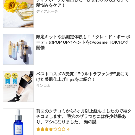
髪悩みをケア！
ディアボーテ
限定キットや肌測定体験も！「クレ・ド・ポー ボ
ーテ」のPOP UPイベントを@cosme TOKYOで
開催
ベストコスメW受賞！”ウルトラファンデ”夏に向
けた美肌仕上げTipsをご紹介！
ランコム
前回のクチコミから3ヶ月以上経ちましたので再ク
チコミします。 毛穴のザラつきには多少効果あ
り、マシになりました。 頬の謎…
4