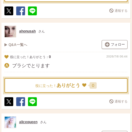
通報する
ポ
シ
送
ス
ェ
る
ト
ア
ahonusah
さん
フォロー
Q&A一覧へ
0
2026/7/8 06:44
役に立った！ありがとう：
ブラシでとります
ありがとう
0
役に立った！
通報する
ポ
シ
送
ス
ェ
る
ト
ア
alicequeen
さん