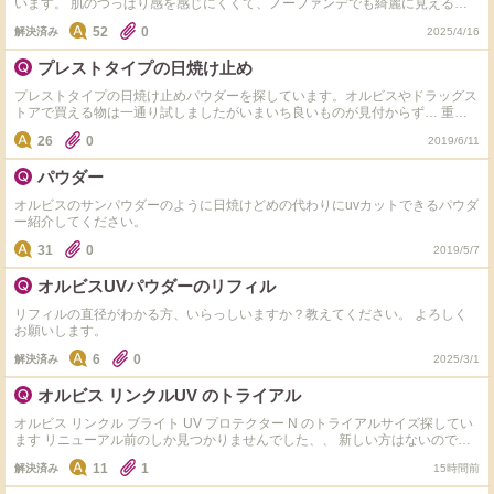
います。 肌のつっぱり感を感じにくくて、ノーファンデでも綺麗に見える毛
穴落ちしにくい日焼け止め下地はありますか？ リリーフサンライス + プロバ
52
0
解決済み
2025/4/16
イオティクス（韓国コスメ）、オルビスの人気のUV、ナリスのトーンアーム
UVが気になっています。 使ったことがある方がいたらどれがおすすめでしょ
プレストタイプの日焼け止め
うか？ 私は肌は赤ら顔で少しシミが気になっています…ブルベ夏で色は白い
方です。 日焼けしたら赤くなり皮が剥けるので大変なので、何回塗り直して
プレストタイプの日焼け止めパウダーを探しています。オルビスやドラッグス
も毛穴落ちせず綺麗に仕上がる日焼け止めを探しています。 ちなみに、コス
トアで買える物は一通り試しましたがいまいち良いものが見付からず… 重ね
メデコルテのカラーUV下地はパープルが毛穴落ちもせず凄く気に入りました
塗りしても汚くならず、肌に優しく3000円以内で買える物が希望です。肌の
が（モロモロは出ますが…）臭いに耐えられませんでした…。
26
0
2019/6/11
色はブルベ夏で少し色白です。よろしくお願いいたします。
パウダー
オルビスのサンパウダーのように日焼けどめの代わりにuvカットできるパウダ
ー紹介してください。
31
0
2019/5/7
オルビスUVパウダーのリフィル
リフィルの直径がわかる方、いらっしいますか？教えてください。 よろしく
お願いします。
6
0
解決済み
2025/3/1
オルビス リンクルUV のトライアル
オルビス リンクル ブライト UV プロテクター N のトライアルサイズ探してい
ます リニューアル前のしか見つかりませんでした、、 新しい方はないのです
かね？ 使用感比べた方いたら質問ですが、そんなに大差はないでしょか？ テ
11
1
解決済み
15時間前
スターで手に塗った感じはよかったですが、敏感肌なのでトライアルでちゃん
と試してから問題なければ現品買いたいと思ってます。