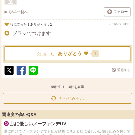
フォロー
Q&A一覧へ
1
2026/7/7 13:09
役に立った！ありがとう：
ブラシでつけます
ありがとう
1
役に立った！
通報する
ポ
シ
送
ス
ェ
る
ト
ア
99件中
1
-
10
件を表示
もっとみる…
関連度の高いQ&A
肌に優しいノーファンデUV
夏に向けてノーファンデでも肌が綺麗に見える肌に優しい日焼け止めを探して