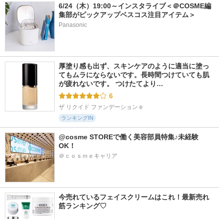
6/24（木）19:00～インスタライブ＜＠COSME編
集部がピックアップベスコス注目アイテム＞
Panasonic
厚塗り感も出ず、スキンケアのように適当に塗っ
てもムラにならないです。長時間つけていても肌
が疲れないです。 つけたてより…
6
ザ リクイド ファンデーション e
ランキングIN
@cosme STOREで働く美容部員特集♪未経験
OK！
＠ｃｏｓｍｅキャリア
今売れているフェイスクリームはこれ！最新売れ
筋ランキング♡