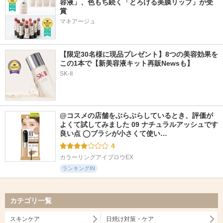
容液」、色もち続く「とろける美膜リップ」が受
賞
マキアージュ
【限定30名様に現品プレゼント】8つの美容効果を
この1本で【新美容液キット再販Newsも】
SK-II
@コスメの店舗をぶらぶらしているとき、評価が
よくて試してみました 09 ナチュラルアッシュです 
良い点 ◯ブラシが小さくて使い…
4
カラーリングアイブロウEX
ランキングIN
カテゴリ一覧
スキンケア
日焼け対策・ケア