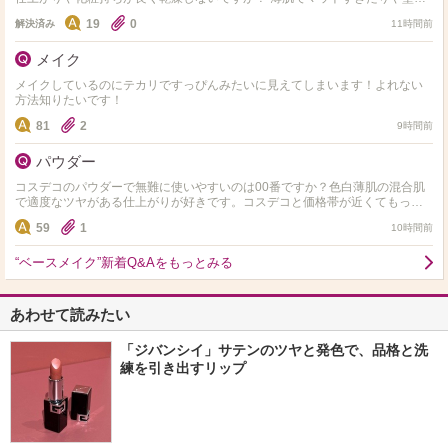
た感が出やすい物は避けてます。粒子が細かく粉っぽくならな…
19
0
解決済み
11時間前
メイク
メイクしているのにテカリですっぴんみたいに見えてしまいます！よれない
方法知りたいです！
81
2
9時間前
パウダー
コスデコのパウダーで無難に使いやすいのは00番ですか？色白薄肌の混合肌
で適度なツヤがある仕上がりが好きです。コスデコと価格帯が近くてもっと
仕上がりや化粧持ちが良いパウダーってありますか？
59
1
10時間前
“ベースメイク”新着Q&Aをもっとみる
あわせて読みたい
「ジバンシイ」サテンのツヤと発色で、品格と洗
練を引き出すリップ