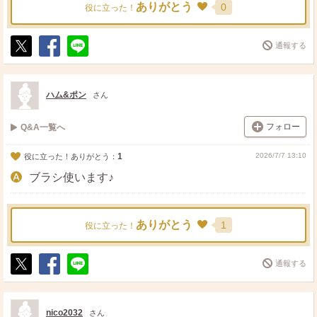
ありがとう
0
役に立った！
通報する
ポ
シ
送
ス
ェ
る
ト
ア
ハム&ポン
さん
フォロー
Q&A一覧へ
1
2026/7/7 13:10
役に立った！ありがとう：
ブラシ使います♪
ありがとう
1
役に立った！
通報する
ポ
シ
送
ス
ェ
る
ト
ア
nico2032
さん