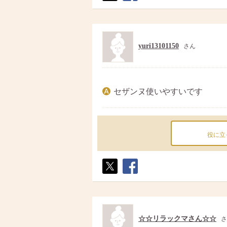
ポス
シェ
ト
ア
yuri13101150
さん
セザンヌ使いやすいです
役に立
ポス
シェ
ト
ア
☆☆リラックマさん☆☆
さ