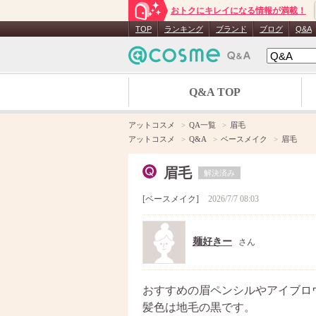
おトクにキレイになる情報が満載！
TOP
ランキング
ブランド
ブログ
Q&A
Q&A TOP
アットコスメ
QA一覧
眉毛
アットコスメ
Q&A
ベースメイク
眉毛
眉毛
解決済み
ベースメイク
2026/7/7 08:03
麺好きー
さん
おすすめの眉ペンシルやアイブロ
髪色は地毛の黒です。