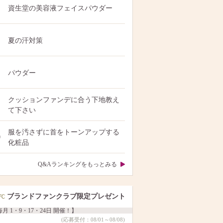
資生堂の美容液フェイスパウダー
夏の汗対策
パウダー
クッションファンデに合う下地教え
て下さい
服を汚さずに首をトーンアップする
0
化粧品
Q&Aランキングをもっとみる
ブランドファンクラブ限定プレゼント
月 1・9・17・24日 開催！】
(応募受付：08/01～08/08)