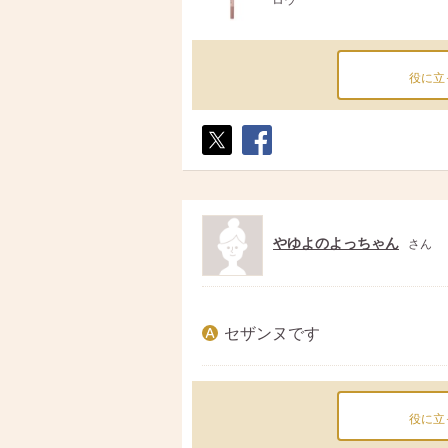
ロウ
役に立
ポス
シェ
ト
ア
やゆよのよっちゃん
さん
セザンヌです
役に立