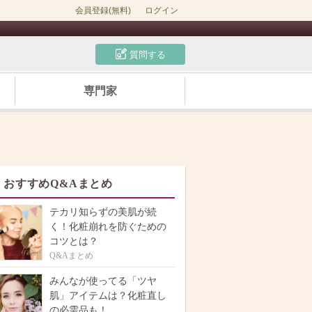
会員登録(無料)
ログイン
質問する
専門家
おすすめQ&Aまとめ
テカリ知らずの美肌が続
く！化粧崩れを防ぐための
コツとは？
Q&Aまとめ
みんなが使ってる「ツヤ
肌」アイテムは？化粧直し
の必需品も！