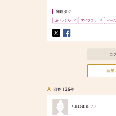
関連タグ
眉ペンシル
アイブロウ
ベー
ポス
シェ
ト
ア
ロ
新規
126
回答
件
＊みゆまる
さん