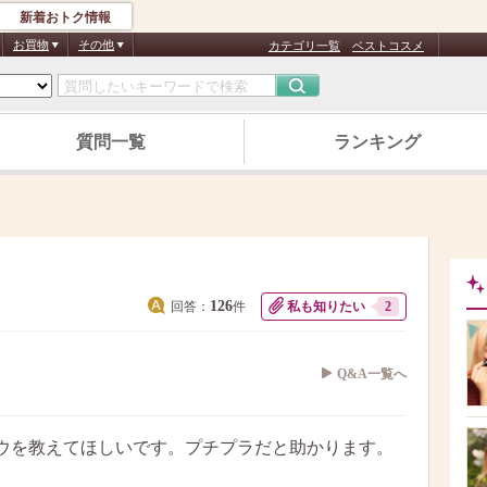
新着おトク情報
お買物
その他
カテゴリ一覧
ベストコスメ
質問一覧
ランキング
126
回答：
件
私も知りたい
2
Q&A一覧へ
ウを教えてほしいです。プチプラだと助かります。