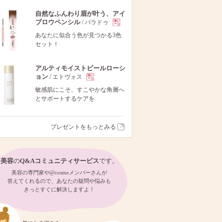
自然なふんわり眉が叶う、アイ
ブロウペンシル
/ パラドゥ
現
あなたに似合う色が見つかる3色
セット！
品
アルティモイストピールローシ
ョン
/ エトヴォス
現
敏感肌にこそ、すこやかな角層へ
とサポートするケアを
品
プレゼントをもっとみる
美容
の
Q&Aコミュニティサービス
です。
美容の専門家や@cosmeメンバーさんが
答えてくれるので、あなたの疑問や悩みも
きっとすぐに解決しますよ！