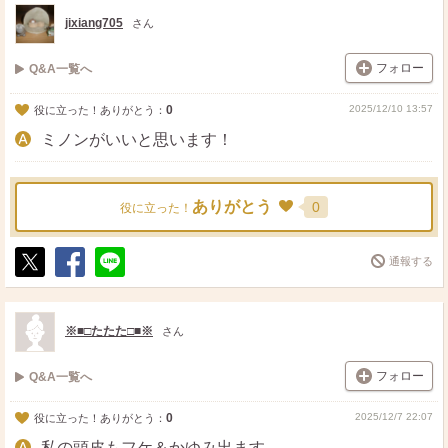
ト
ア
jixiang705
さん
フォロー
Q&A一覧へ
0
2025/12/10 13:57
役に立った！ありがとう：
ミノンがいいと思います！
ありがとう
0
役に立った！
通報する
ポ
シ
送
ス
ェ
る
ト
ア
※■□たたた□■※
さん
フォロー
Q&A一覧へ
0
2025/12/7 22:07
役に立った！ありがとう：
私の頭皮もフケ＆かゆみ出ます。