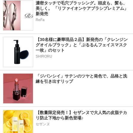
濃密タッチで毛穴ブラッシング。頭皮も、髪も、
美しく。 「リファイオンケアブラシプレミアム」
新発売
ReFa
【30名様に豪華現品２品】新発売の「クレンジン
グオイルブラック」と「ぷるるんフェイスマスク
一枚」のセット
SHIRORU
「ジバンシイ」サテンのツヤと発色で、品格と洗
練を引き出すリップ
【数量限定発売！】セザンヌで大人気の皮脂テカ
リ防止下地から新色登場♪
セザンヌ