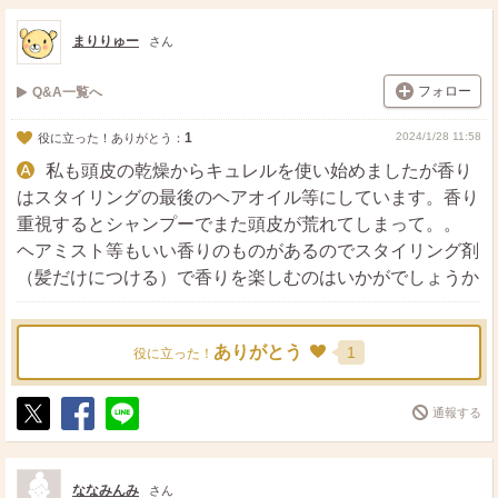
ス
ェ
る
ト
ア
まりりゅー
さん
フォロー
Q&A一覧へ
1
2024/1/28 11:58
役に立った！ありがとう：
私も頭皮の乾燥からキュレルを使い始めましたが香り
はスタイリングの最後のヘアオイル等にしています。香り
重視するとシャンプーでまた頭皮が荒れてしまって。。
ヘアミスト等もいい香りのものがあるのでスタイリング剤
（髪だけにつける）で香りを楽しむのはいかがでしょうか
ありがとう
1
役に立った！
通報する
ポ
シ
送
ス
ェ
る
ト
ア
ななみんみ
さん