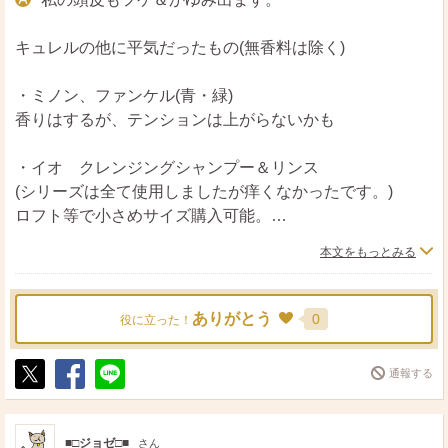
キュレルの他に平気だったもの(無香料は除く)
・ミノン、ファンケル(青・緑)
香りはするが、テンションは上がらないかも
・イオ クレンジングシャンプー＆リンス
(シリーズは全て使用しましたが痒くなかったです。)
ロフト等で小さめサイズ購入可能。
本文をもっとみる
・オージュア
(エイジング向けですがイミュライズ、ディオーラムは
OK、ほかは痒みあり。)美容室専売です。
ありがとう
0
役に立った！
・クレージュ
通報する
(ALLシリーズふけ、かゆみなし)
ポ
シ
送
ドラックストア等で1回分パウチも購入できるので試しや
ス
ェ
る
ト
ア
すいです。
■□ジョゼ□■
さん