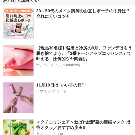
あわせて読みたい
30～50代のメイク講師のお直しポーチの中身は？
崩れにくいコツも
【現品30名様】猛暑と冷房の8月、ファンデはもう
脱ぎ捨てよう。「3番トーンアップエッセンス」で
叶える、圧倒的ツヤ陶器肌
ナンバーズイン(numbuzin)
11月10日は“いい手の日”！
ハウス オブ ローゼ
＜クチコミシェア＞ねばねば野菜の濃縮マスク 指
宿オクラ／おすすめ度★6 
＠cosme nippon