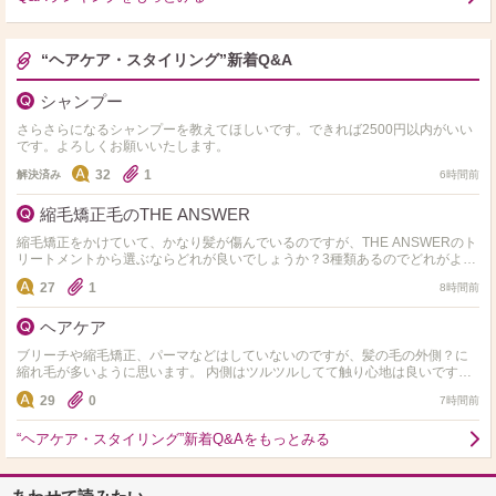
“ヘアケア・スタイリング”新着Q&A
シャンプー
さらさらになるシャンプーを教えてほしいです。できれば2500円以内がいい
です。よろしくお願いいたします。
32
1
解決済み
6時間前
縮毛矯正毛のTHE ANSWER
縮毛矯正をかけていて、かなり髪が傷んでいるのですが、THE ANSWERのト
リートメントから選ぶならどれが良いでしょうか？3種類あるのでどれがよい
か分からず悩んでいます。
27
1
8時間前
ヘアケア
ブリーチや縮毛矯正、パーマなどはしていないのですが、髪の毛の外側？に
縮れ毛が多いように思います。 内側はツルツルしてて触り心地は良いです。
基本的にお風呂から出たらすぐ髪の毛は乾かすようにして…
29
0
7時間前
“ヘアケア・スタイリング”新着Q&Aをもっとみる