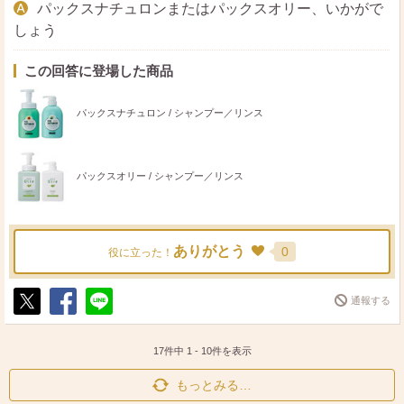
パックスナチュロンまたはパックスオリー、いかがで
しょう
この回答に登場した商品
パックスナチュロン / シャンプー／リンス
パックスオリー / シャンプー／リンス
ありがとう
0
役に立った！
通報する
ポ
シ
送
ス
ェ
る
ト
ア
17件中
1
-
10
件を表示
もっとみる…