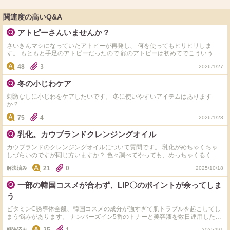
関連度の高いQ&A
アトピーさんいませんか？
さいきんマシになっていたアトピーが再発し、 何を使ってもヒリヒリしま
す。 もともと手足のアトピーだったので 顔のアトピーは初めてでこういう方
いれば何か教えてほしいです。
48
3
2026/1/27
冬の小じわケア
刺激なしに小じわをケアしたいです。 冬に使いやすいアイテムはあります
か？
75
4
2026/1/23
乳化。カウブランドクレンジングオイル
カウブランドのクレンジングオイルについて質問です。 乳化がめちゃくちゃ
しづらいのですが同じ方いますか？ 色々調べてやっても、めっちゃくるくる
しないと乳化できません。 乳化しなくていいやつですか？ 使い方のコツあり
21
0
解決済み
2025/10/18
ますか？基本的なことは知ってます。
一部の韓国コスメが合わず、LIP〇のポイントが余ってしま
う
ビタミンC誘導体全般、韓国コスメの成分が強すぎて肌トラブルを起こしてし
まう悩みがあります。 ナンバーズイン5番のトナーと美容液を数日連用したら
謎の肌荒れとニキビ、痛みが引かず使わなくなりました。 今のスキンケアは
解決済み
2025/9/1