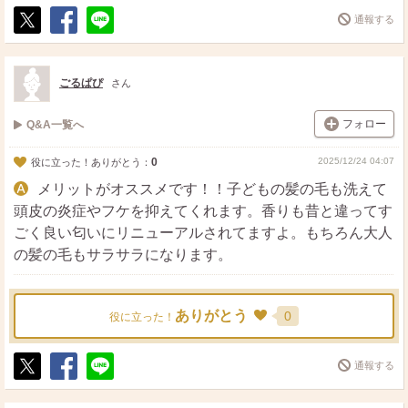
通報する
ポ
シ
送
ス
ェ
る
ト
ア
ごるぱぴ
さん
フォロー
Q&A一覧へ
0
2025/12/24 04:07
役に立った！ありがとう：
メリットがオススメです！！子どもの髪の毛も洗えて
頭皮の炎症やフケを抑えてくれます。香りも昔と違ってす
ごく良い匂いにリニューアルされてますよ。もちろん大人
の髪の毛もサラサラになります。
ありがとう
0
役に立った！
通報する
ポ
シ
送
ス
ェ
る