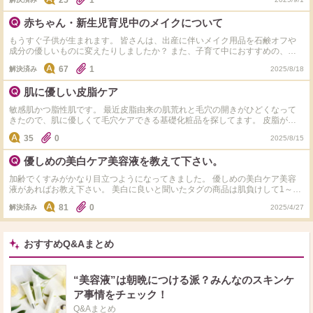
25
1
資生堂かコスデコに固定してから結構落ち着きました。 LIPSもやっている方
はポイント消費で何を買っていますか？(スキンケア以外でも大丈夫です) ナチ
赤ちゃん・新生児育児中のメイクについて
ュリエのハトムギ化粧水、歯ブラシ、サプリしか買ったことが無いので参考に
したいです。
もうすぐ子供が生まれます。 皆さんは、出産に伴いメイク用品を石鹸オフや
成分の優しいものに変えたりしましたか？ また、子育て中におすすめの、子
供に優しいメイクアップ商品を教えていただけるとありがたいです！
67
1
解決済み
2025/8/18
肌に優しい皮脂ケア
敏感肌かつ脂性肌です。 最近皮脂由来の肌荒れと毛穴の開きがひどくなって
きたので、肌に優しくて毛穴ケアできる基礎化粧品を探してます。 皮脂が多
くてニキビができやすいのですが、敏感肌なのでエタノールとかメントール配
35
0
2025/8/15
合のスキンケアはヒリヒリしてしまい使えません。 洗顔料は、一度ロゼット
の洗顔パスタを使ったら荒れてしまい、それ以降とりあえず肌荒れしないとい
優しめの美白ケア美容液を教えて下さい。
う理由でずっと馬油石鹸を使ってます。 ルルルンのハイドラAZマスクは肌荒
れなく使えるのですが、合わせる乳液とかがまだ見つからず、とりあえず無印
加齢でくすみがかなり目立つようになってきました。 優しめの美白ケア美容
のさっぱり乳液を使っているものの朝起きるとすごいテカっていて皮脂ケアで
液があればお教え下さい。 美白に良いと聞いたタグの商品は肌負けして1～2
きてる感じがしないです。 日中も皮脂がすごくてテカリまくりで、こまめに
回でやめてしまいました。 蛇足ですが、今は乾燥の方が酷いので保湿特化の
あぶら取り紙を使ってなんとかギリギリ保ってる感じです。 洗顔料でも化粧
81
0
解決済み
2025/4/27
スキンケアをしています。
水でも乳液でも美容液でもいいので、肌に優しくて皮脂ケアテカリ抑制ができ
る基礎化粧品を教えてください。 @コスメストアで買えるやつだと助かりま
す。
おすすめQ&Aまとめ
“美容液”は朝晩につける派？みんなのスキンケ
ア事情をチェック！
Q&Aまとめ