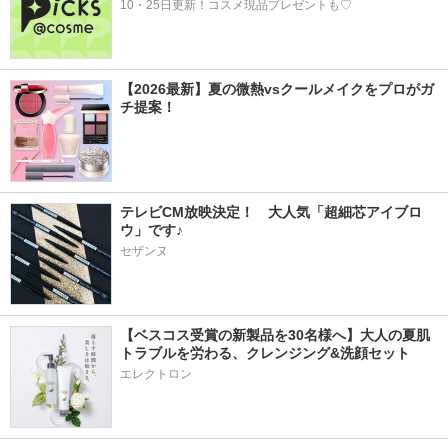
10・25日更新！コスメ現品プレゼントも♡
【2026最新】夏の微熱vsクールメイクをプロがガ
チ提案！
テレビCM放映決定！　大人気「超細芯アイブロ
ウ」です♪
セザンヌ
【ベスコス受賞の新製品を30名様へ】大人の夏肌
トラブルを労わる、クレンジング&洗顔セット
エレクトロン