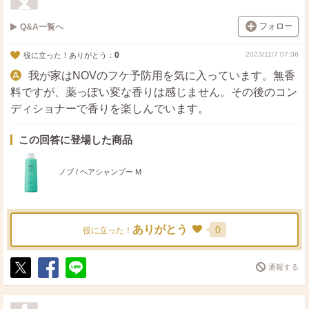
フォロー
Q&A一覧へ
0
2023/11/7 07:36
役に立った！ありがとう：
我が家はNOVのフケ予防用を気に入っています。無香
料ですが、薬っぽい変な香りは感じません。その後のコン
ディショナーで香りを楽しんでいます。
この回答に登場した商品
ノブ / ヘアシャンプー M
ありがとう
0
役に立った！
通報する
ポ
シ
送
ス
ェ
る
ト
ア