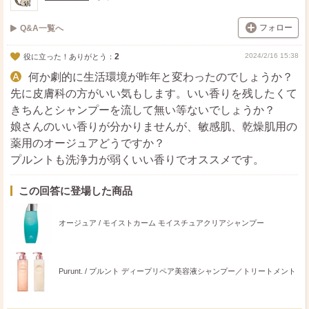
割高ですが、フケ嫌なので一週間分くらい買い込んで試し
てます。
フォロー
Q&A一覧へ
長い期間使うと私は髪質がごわつくのでキュレル等と併用
しながら髪質を調整します。
2
2024/2/16 15:38
役に立った！ありがとう：
何か劇的に生活環境が昨年と変わったのでしょうか？
・ラ・カスタ
先に皮膚科の方がいい気もします。いい香りを残したくて
番号まで覚えていないですがものによってフケが出ます。
きちんとシャンプーを流して無い等ないでしょうか？
お試しの小さいサイズがあるので試しやすいです。
娘さんのいい香りが分かりませんが、敏感肌、乾燥肌用の
香りはハーブ系なので小学生だとはまらないかもです。
薬用のオージュアどうですか？
プルントも洗浄力が弱くいい香りでオススメです。
イオをつく言っている会社(ルベル)の商品は私には合って
いるようでフケが出なくなりました。小学生だとオージュ
この回答に登場した商品
アは少し早いかもです。
私も小学生のころから、合わないシャンプーだと頭皮くさ
オージュア / モイストカーム モイスチュアクリアシャンプー
くなるしフケ出るし痒いしで高校生くらいから沢山試しま
した。無香料系、自然派系はテンション上がりません。お
子様にいい香りの素敵なシャンプーが見つかりますよう
Purunt. / プルント ディープリペア美容液シャンプー／トリートメント
に。