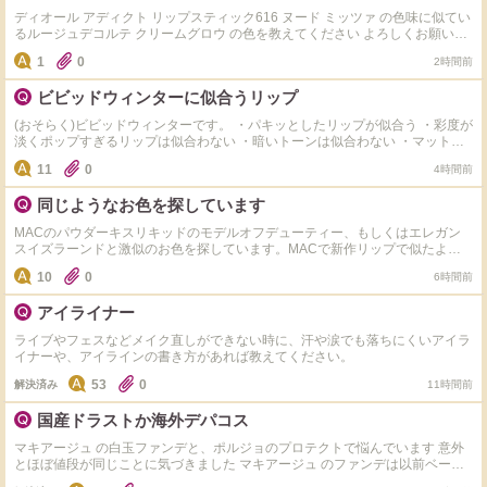
ディオール アディクト リップスティック616 ヌード ミッツァ の色味に似てい
るルージュデコルテ クリームグロウ の色を教えてください よろしくお願いし
ます！
1
0
2時間前
ビビッドウィンターに似合うリップ
(おそらく)ビビッドウィンターです。 ・パキッとしたリップが似合う ・彩度が
淡くポップすぎるリップは似合わない ・暗いトーンは似合わない ・マットで
のっぺり重たいものよりも透け感があり立体感があるリップのほうが好き ・
11
0
4時間前
最近はピンク系が好き ビビッドウィンターにおすすめのリップを、カラーと
ともに教えていただけると嬉しいです！
同じようなお色を探しています
MACのパウダーキスリキッドのモデルオフデューティー、もしくはエレガン
スイズラーンドと激似のお色を探しています。MACで新作リップで似たよう
なお色を店頭でご紹介いただき購入したのですが微妙に違っておりました。
10
0
6時間前
MACのマットリップが大好きなのですが、他社さまのマット経験が無いの
で、もしかして似たテクスチャーでお色が合えば試してみたいです。是非ご教
アイライナー
示いただけますでしょうか。よろしくお願いいたします。
ライブやフェスなどメイク直しができない時に、汗や涙でも落ちにくいアイラ
イナーや、アイラインの書き方があれば教えてください。
53
0
解決済み
11時間前
国産ドラストか海外デパコス
マキアージュ の白玉ファンデと、ポルジョのプロテクトで悩んでいます 意外
とほぼ値段が同じことに気づきました マキアージュ のファンデは以前ベージ
ュの方を買ったことがあり、手でテキトーに塗ると鼻や頬に毛穴落ちするなと