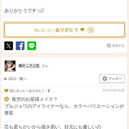
ありがとうですっ
ありがとう
0
役に立った！
通報する
ポ
シ
送
ス
ェ
る
ト
ア
峰不二子三世
さん
フォロー
Q&A一覧へ
2
2010/11/8 10:33
役に立った！ありがとう：
夜空のお星様メイク？
ブルジョワのアイライナーなら、カラーバリエーションが
豊富
芯も柔らかいから描き易い、目元にも優しいの