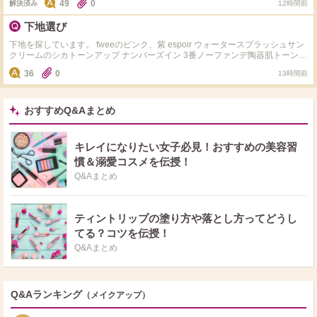
49
0
解決済み
12時間前
いう感じがありました ポルジョは店頭でBAさんが試させてくれたのは手の甲
だったので、キレイですが実際に顔に塗るとどうなのかな？と思っています
下地選び
下地を探しています。 fweeのピンク、紫 espoir ウォータースプラッシュサン
クリームのシカトーンアップ ナンバーズイン 3番ノーファンデ陶器肌トーンア
ップUVクリームEX の下地の中で ①乾燥しない ②皮脂崩れもしにくい ③(こっ
36
0
13時間前
くりした重いテクスチャのは苦手なので)伸びがよく、軽い着け心地 に1番当て
はまる下地はどれですか？ 乾燥せずに皮脂崩れもしにくく崩れ方が綺麗な下
地を探してます。 また、重いテクスチャだと伸ばす時にムラになったり時間
がかかるのでサッと伸ばせるのがいいです どなたか教えてください！
おすすめQ&Aまとめ
キレイになりたい女子必見！おすすめの美容習
慣＆溺愛コスメを伝授！
Q&Aまとめ
ティントリップの塗り方や落とし方ってどうし
てる？コツを伝授！
Q&Aまとめ
Q&Aランキング
（メイクアップ）