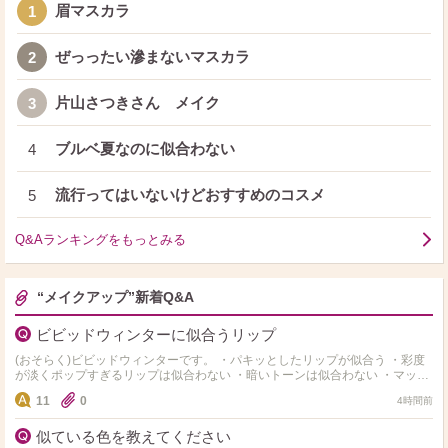
眉マスカラ
1
ぜっったい滲まないマスカラ
2
片山さつきさん メイク
3
ブルベ夏なのに似合わない
4
流行ってはいないけどおすすめのコスメ
5
Q&Aランキングをもっとみる
“メイクアップ”新着Q&A
ビビッドウィンターに似合うリップ
(おそらく)ビビッドウィンターです。 ・パキッとしたリップが似合う ・彩度
が淡くポップすぎるリップは似合わない ・暗いトーンは似合わない ・マット
でのっぺり重たいものよりも透け感があり立体…
11
0
4時間前
似ている色を教えてください