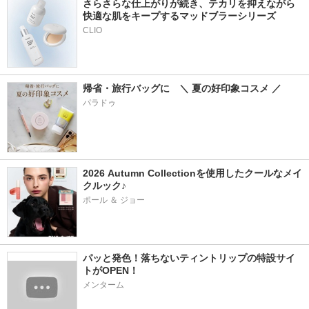
さらさらな仕上がりが続き、テカリを抑えながら
快適な肌をキープするマッドブラーシリーズ
帰省・旅行バッグに　＼ 夏の好印象コスメ ／
パラドゥ
2026 Autumn Collectionを使用したクールなメイ
クルック♪
ポール ＆ ジョー
パッと発色！落ちないティントリップの特設サイ
トがOPEN！
メンターム