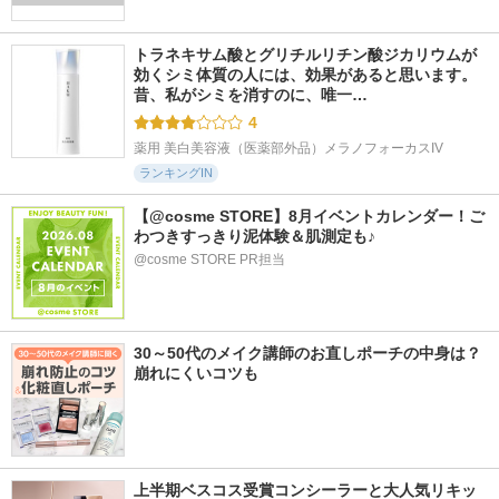
トラネキサム酸とグリチルリチン酸ジカリウムが
効くシミ体質の人には、効果があると思います。 
昔、私がシミを消すのに、唯一…
4
薬用 美白美容液（医薬部外品）メラノフォーカスIV
ランキングIN
【@cosme STORE】8月イベントカレンダー！ご
わつきすっきり泥体験＆肌測定も♪
@cosme STORE PR担当
30～50代のメイク講師のお直しポーチの中身は？
崩れにくいコツも
上半期ベスコス受賞コンシーラーと大人気リキッ