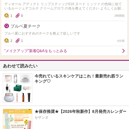
ディオール アディクト リップスティック616 ヌード ミッツァ の色味に似て
いるルージュデコルテ クリームグロウ の色を教えてください よろしくお願い
します！
1
0
2時間前
ブルベ夏チーク
ブルベ夏におすすめのチークを教えて欲しいです
2
1
4分前
“メイクアップ”新着Q&Aをもっとみる
あわせて読みたい
今売れているスキンケアはこれ！最新売れ筋ラン
キング♡
★保存推奨★【2026年秋新作】8月発売カレンダー
セザンヌ