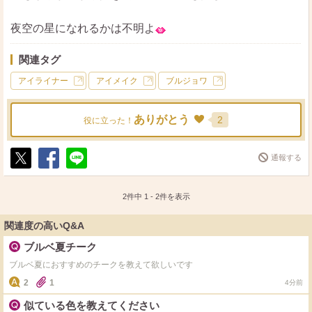
夜空の星になれるかは不明よ
関連タグ
アイライナー
アイメイク
ブルジョワ
ありがとう
2
役に立った！
通報する
ポ
シ
送
ス
ェ
る
ト
ア
2件中
1
-
2
件を表示
関連度の高いQ&A
ブルベ夏チーク
ブルベ夏におすすめのチークを教えて欲しいです
2
1
4分前
似ている色を教えてください