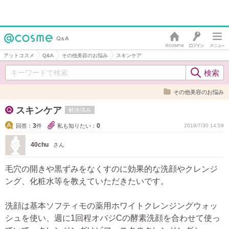
アットコスメ
Q&A
その他美容のお悩み
スキンケア
その他美容のお悩み
スキンケア
解決済み
3
0
回答：
件
私も知りたい：
2018/7/30 14:59
40chu
さん
毛穴の開きや黒ずみをなくすのに効果的な洗顔やクレンジ
ング、化粧水等を教えていただきたいです。
洗顔は基本ソフティモの薬用ホワイトクレンジングウォッ
シュを使い、週に1回程オバジCの酵素洗顔を合わせて使っ