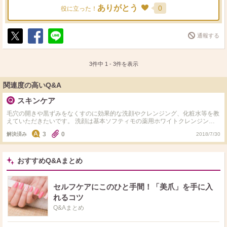
ありがとう
0
役に立った！
通報する
ポ
シ
送
ス
ェ
る
ト
ア
3件中
1
-
3
件を表示
関連度の高いQ&A
スキンケア
毛穴の開きや黒ずみをなくすのに効果的な洗顔やクレンジング、化粧水等を教
えていただきたいです。 洗顔は基本ソフティモの薬用ホワイトクレンジング
ウォッシュを使い、週に1回程オバジCの酵素洗顔を合わせて使っていて、ク
3
0
解決済み
2018/7/30
レンジングはビフェスタのクレンジングシート、化粧水はハトムギ化粧水を使
っています。
おすすめQ&Aまとめ
セルフケアにこのひと手間！「美爪」を手に入
れるコツ
Q&Aまとめ