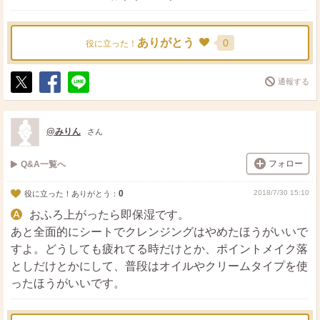
ありがとう
0
役に立った！
通報する
ポ
シ
送
ス
ェ
る
ト
ア
@みりん
さん
フォロー
Q&A一覧へ
0
2018/7/30 15:10
役に立った！ありがとう：
おふろ上がったら即保湿です。
あと全面的にシートでクレンジングはやめたほうがいいで
すよ。どうしても疲れてる時だけとか、ポイントメイク落
としだけとかにして、普段はオイルやクリームタイプを使
ったほうがいいです。