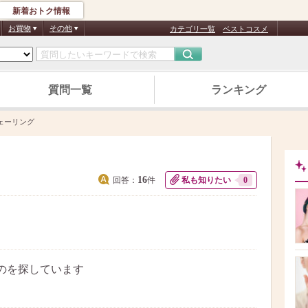
新着おトク情報
お買物
その他
カテゴリ一覧
ベストコスメ
質問一覧
ランキング
ェーリング
16
回答：
件
私も知りたい
0
のを探しています