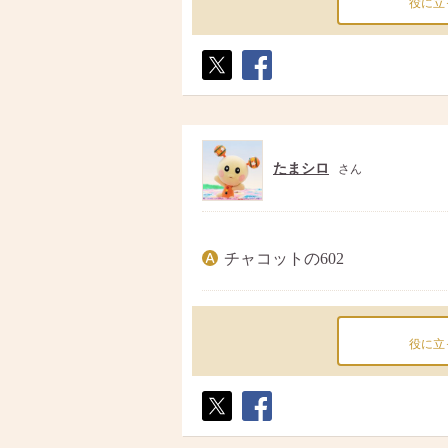
役に立
ポス
シェ
ト
ア
たまシロ
さん
チャコットの602
役に立
ポス
シェ
ト
ア