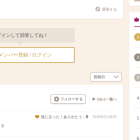
通報する
グインして回答してね！
1
メンバー登録 / ログイン
2
3
4
フォローする
Q&A一覧へ
0
役に立った！ありがとう：
2018/8/23 09:05
5
？
6