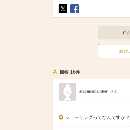
ポス
シェ
ト
ア
ロ
新規
16
回答
件
atcosmemember
さん
シェーリングってなんですか？