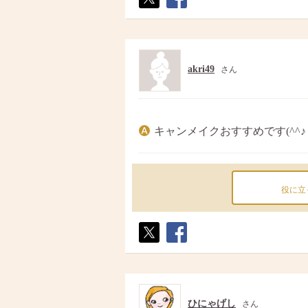
ポス
シェ
ト
ア
akri49
さん
キャンメイクおすすめです(^^♪
役に立
ポス
シェ
ト
ア
ひにゃげし
さん