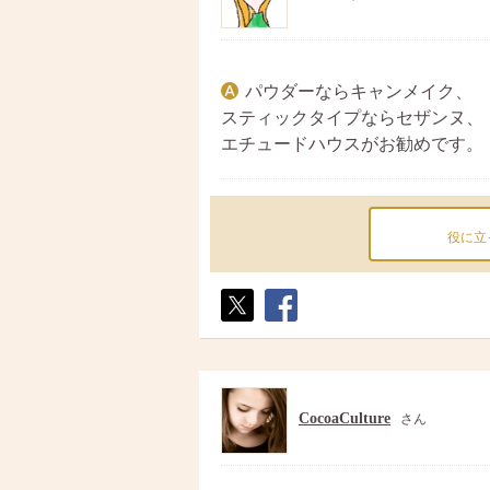
パウダーならキャンメイク、
スティックタイプならセザンヌ、
エチュードハウスがお勧めです。
役に立
ポス
シェ
ト
ア
CocoaCulture
さん