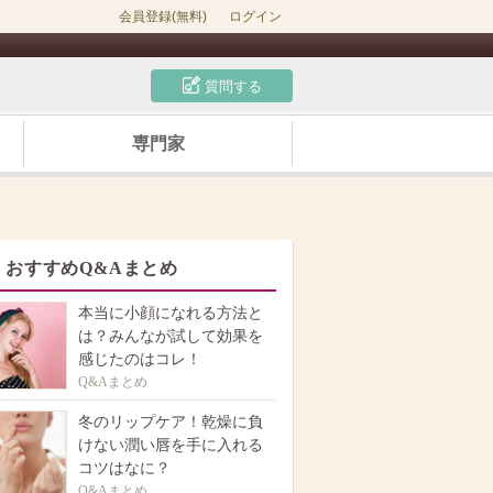
会員登録(無料)
ログイン
質問する
専門家
おすすめQ&Aまとめ
本当に小顔になれる方法と
は？みんなが試して効果を
感じたのはコレ！
Q&Aまとめ
冬のリップケア！乾燥に負
けない潤い唇を手に入れる
コツはなに？
Q&Aまとめ