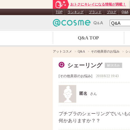
おトクにキレイになる情報が満載！
TOP
ランキング
ブランド
ブログ
Q&A
Q&A TOP
アットコスメ
Q&A
その他美容のお悩み
シ
シェーリング
解決済み
その他美容のお悩み
2018/8/22 19:43
匿名
さん
プチプラのシェーリングでいいも
何かありますか？？