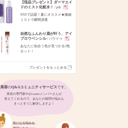
【現品プレゼント】ダーマエイ
ドのミスト化粧水！
/ pdc
現
SNSで話題！夏にオススメ★微細
ミストで瞬間浸透
品
自然なふんわり眉が叶う、アイ
ブロウペンシル
/ パラドゥ
現
あなたに似合う色が見つかる3色
セット！
品
プレゼントをもっとみる
美容
の
Q&Aコミュニティサービス
です。
美容の専門家や@cosmeメンバーさんが
答えてくれるので、あなたの疑問や悩みも
きっとすぐに解決しますよ！
気になる悩みを