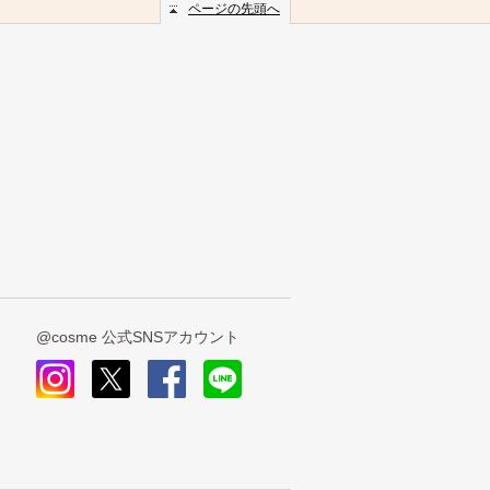
ページの先頭へ
@cosme 公式SNSアカウント
insta
x
face
line
gra
book
m