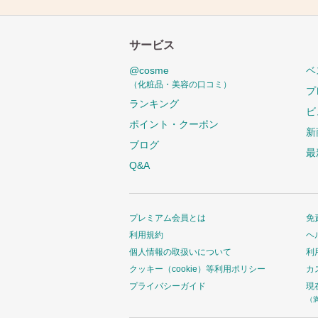
サービス
@cosme
ベ
（化粧品・美容の口コミ）
プ
ランキング
ビ
ポイント・クーポン
新
ブログ
最
Q&A
プレミアム会員とは
免
利用規約
ヘ
個人情報の取扱いについて
利
クッキー（cookie）等利用ポリシー
カ
プライバシーガイド
現
（