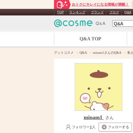
おトクにキレイになる情報が満載！
TOP
ランキング
ブランド
ブログ
Q&A
Q&A TOP
アットコスメ
Q&A
minam1さんのQ&A
私
minam1
さん
フォロワー
1
人
フォローする