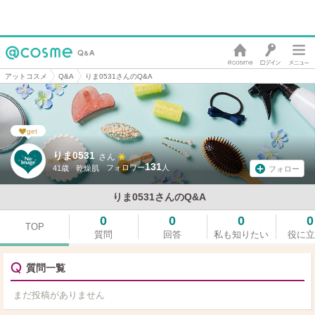
アットコスメ
Q&A
りま0531さんのQ&A
get
りま0531
さん
131
41歳
乾燥肌
フォロー
りま0531さんのQ&A
0
0
0
0
TOP
質問
回答
私も知りたい
役に立
質問一覧
まだ投稿がありません