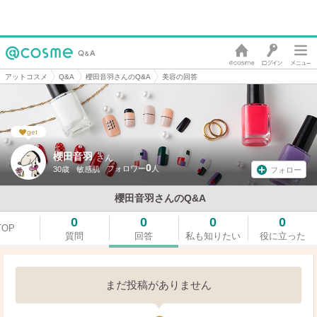
アットコスメ
Q&A
櫻田音羽さんのQ&A
美容の回答
get
櫻田音羽
さん
0
30歳
敏感肌
フォロー
櫻田音羽さんのQ&A
0
0
0
0
TOP
質問
回答
私も知りたい
役に立った
まだ投稿がありません