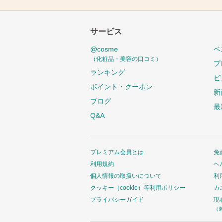
サービス
@cosme
ベ
（化粧品・美容の口コミ）
プ
ランキング
ビ
ポイント・クーポン
新
ブログ
最
Q&A
プレミアム会員とは
免
利用規約
ヘ
個人情報の取扱いについて
利
クッキー（cookie）等利用ポリシー
カ
プライバシーガイド
現
（