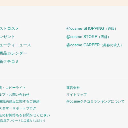
ストコスメ
@cosme SHOPPING
（通販）
レゼント
@cosme STORE
（店舗）
ューティニュース
@cosme CAREER
（美容の求人）
商品カレンダー
新クチコミ
責・コピーライト
運営会社
ルプ・お問い合わせ
サイトマップ
用規約違反に関するご連絡
@cosmeクチコミランキングについて
スタマーサポートブログ
在のお気持ちをお聞かせください
満足度アンケートにご協力ください）