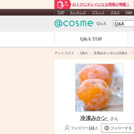
おトクにキレイになる情報が満載！
TOP
ランキング
ブランド
ブログ
Q&A
Q&A TOP
アットコスメ
Q&A
冷凍みかンさんのQ&A
冷凍みかン
さん
フォロワー
118
人
フォローする