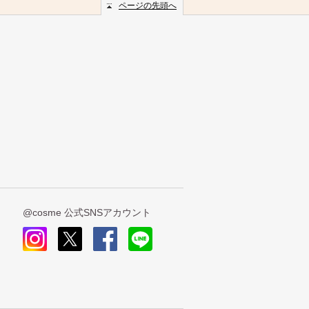
ページの先頭へ
@cosme 公式SNSアカウント
insta
x
face
line
gra
book
m