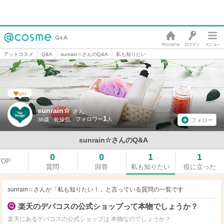
アットコスメ
Q&A
sunrain☆さんのQ&A
私も知りたい
get
sunrain☆
さん
1
38歳
乾燥肌
フォロー
sunrain☆さんのQ&A
0
0
1
1
TOP
質問
回答
私も知りたい
役に立った
sunrain☆さんが「私も知りたい！」と言っている
質問の一覧です
楽天のデパコスの公式ショップって本物でしょうか？
楽天にあるデパコスの公式ショップは 本物なのでしょうか？