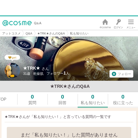
アットコスメ
Q&A
★TRK★さんのQ&A
私も知りたい
get
★TRK★
さん
1
31歳
乾燥肌
フォロー
★TRK★さんのQ&A
0
0
0
0
TOP
質問
回答
私も知りたい
役に立った
★TRK★さんが「私も知りたい！」と言っている
質問の一覧です
まだ「私も知りたい！」した質問がありません