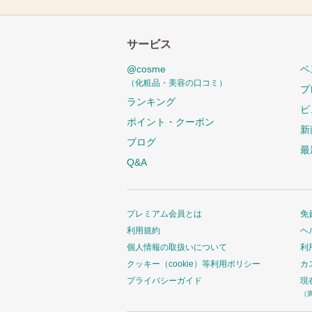
サービス
@cosme
ベ
（化粧品・美容の口コミ）
プ
ランキング
ビ
ポイント・クーポン
新
ブログ
最
Q&A
プレミアム会員とは
免
利用規約
ヘ
個人情報の取扱いについて
利
クッキー（cookie）等利用ポリシー
カ
プライバシーガイド
現
（