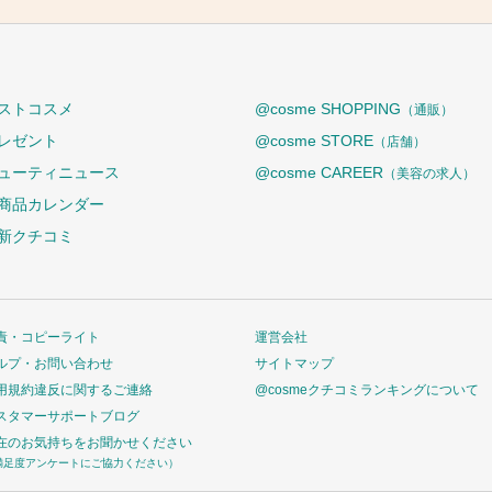
ストコスメ
@cosme SHOPPING
（通販）
レゼント
@cosme STORE
（店舗）
ューティニュース
@cosme CAREER
（美容の求人）
商品カレンダー
新クチコミ
責・コピーライト
運営会社
ルプ・お問い合わせ
サイトマップ
用規約違反に関するご連絡
@cosmeクチコミランキングについて
スタマーサポートブログ
在のお気持ちをお聞かせください
満足度アンケートにご協力ください）