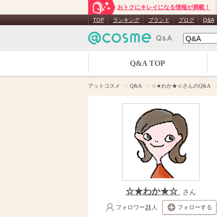
おトクにキレイになる情報が満載！
TOP
ランキング
ブランド
ブログ
Q&A
Q&A TOP
アットコスメ
Q&A
☆★わか★☆さんのQ&A
☆★わか★☆
さん
フォロワー
21
人
フォローする