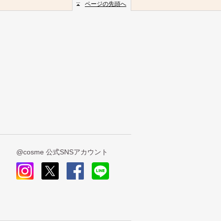
ページの先頭へ
@cosme 公式SNSアカウント
insta
x
face
line
gra
book
m