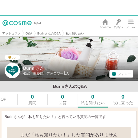
アットコスメ
Q&A
BurinさんのQ&A
私も知りたい
get
Burin
さん
1
43歳
乾燥肌
フォロー
BurinさんのQ&A
0
0
0
0
TOP
質問
回答
私も知りたい
役に立った
Burinさんが「私も知りたい！」と言っている
質問の一覧です
まだ「私も知りたい！」した質問がありません