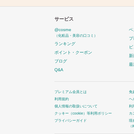
サービス
@cosme
ベ
（化粧品・美容の口コミ）
プ
ランキング
ビ
ポイント・クーポン
新
ブログ
最
Q&A
プレミアム会員とは
免
利用規約
ヘ
個人情報の取扱いについて
利
クッキー（cookie）等利用ポリシー
カ
プライバシーガイド
現
（