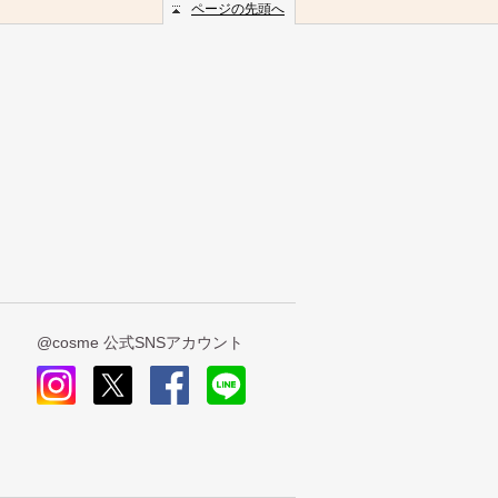
ページの先頭へ
@cosme 公式SNSアカウント
insta
x
face
line
gra
book
m