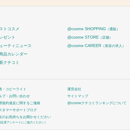
ストコスメ
@cosme SHOPPING
（通販）
レゼント
@cosme STORE
（店舗）
ューティニュース
@cosme CAREER
（美容の求人）
商品カレンダー
新クチコミ
責・コピーライト
運営会社
ルプ・お問い合わせ
サイトマップ
用規約違反に関するご連絡
@cosmeクチコミランキングについて
スタマーサポートブログ
在のお気持ちをお聞かせください
満足度アンケートにご協力ください）