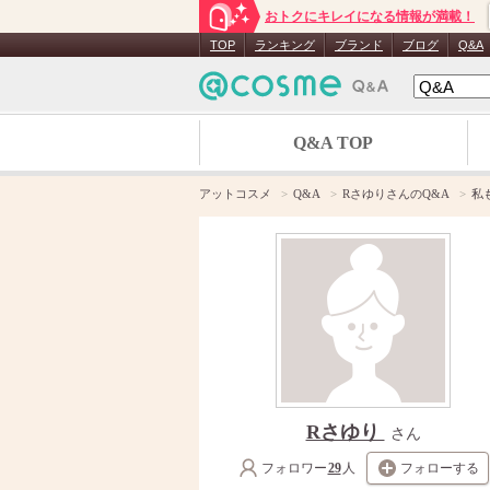
おトクにキレイになる情報が満載！
TOP
ランキング
ブランド
ブログ
Q&A
Q&A TOP
アットコスメ
Q&A
RさゆりさんのQ&A
私
Rさゆり
さん
フォロワー
29
人
フォローする