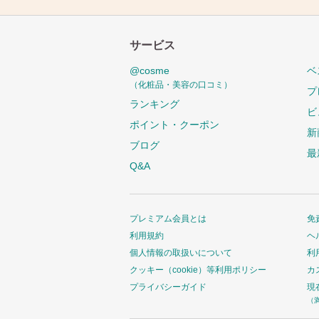
サービス
@cosme
ベ
（化粧品・美容の口コミ）
プ
ランキング
ビ
ポイント・クーポン
新
ブログ
最
Q&A
プレミアム会員とは
免
利用規約
ヘ
個人情報の取扱いについて
利
クッキー（cookie）等利用ポリシー
カ
プライバシーガイド
現
（