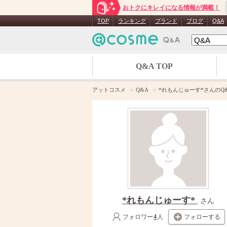
おトクにキレイになる情報が満載！
TOP
ランキング
ブランド
ブログ
Q&A
Q&A TOP
アットコスメ
Q&A
*れもんじゅーす*さんのQ
*れもんじゅーす*
さん
フォロワー
4
人
フォローする