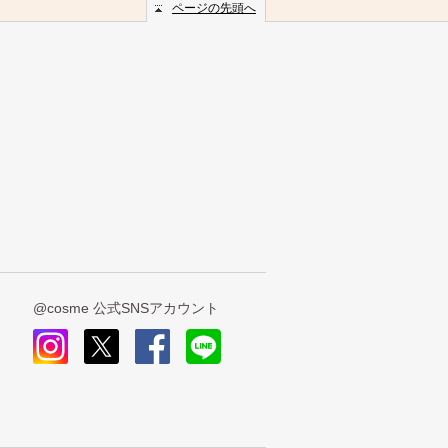
ページの先頭へ
@cosme 公式SNSアカウント
insta
x
face
line
gra
book
m