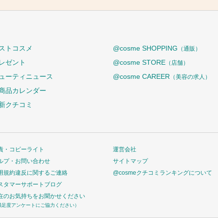
ストコスメ
@cosme SHOPPING
（通販）
レゼント
@cosme STORE
（店舗）
ューティニュース
@cosme CAREER
（美容の求人）
商品カレンダー
新クチコミ
責・コピーライト
運営会社
ルプ・お問い合わせ
サイトマップ
用規約違反に関するご連絡
@cosmeクチコミランキングについて
スタマーサポートブログ
在のお気持ちをお聞かせください
満足度アンケートにご協力ください）