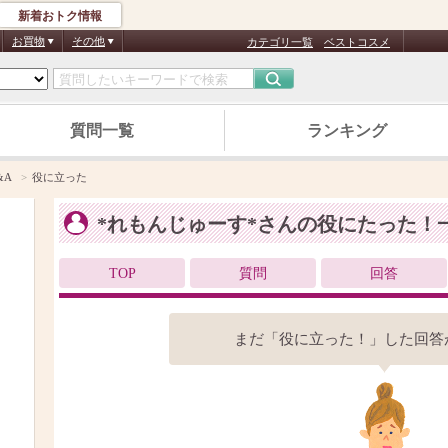
新着おトク情報
お買物
その他
カテゴリ一覧
ベストコスメ
質問一覧
ランキング
&A
役に立った
*れもんじゅーす*さんの役にたった！
TOP
質問
回答
まだ「役に立った！」した回答