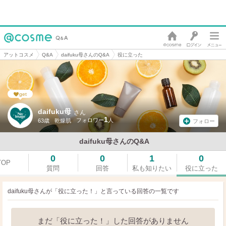
アットコスメ
Q&A
daifuku母さんのQ&A
役に立った
get
daifuku母
さん
1
63歳
乾燥肌
フォロー
daifuku母さんのQ&A
0
0
1
0
TOP
質問
回答
私も知りたい
役に立った
daifuku母さんが「役に立った！」と言っている
回答の一覧です
まだ「役に立った！」した回答がありません