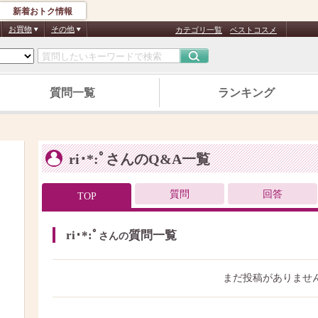
新着おトク情報
お買物
その他
カテゴリ一覧
ベストコスメ
質問一覧
ランキング
ri･*:ﾟさんのQ&A一覧
質問
回答
TOP
ri･*:ﾟ
質問一覧
さんの
まだ投稿がありませ