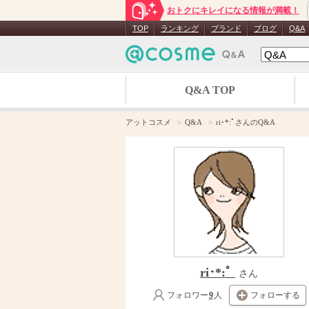
おトクにキレイになる情報が満載！
TOP
ランキング
ブランド
ブログ
Q&A
Q&A TOP
アットコスメ
Q&A
ri･*:ﾟさんのQ&A
ri･*:ﾟ
さん
フォロワー
9
人
フォローする