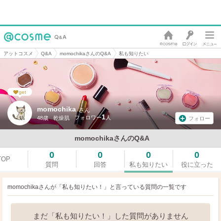
アットコスメ
Q&A
momochikaさんのQ&A
私も知りたい
get
momochika
さん
1
48歳
乾燥肌
フォロー
momochikaさんのQ&A
0
0
0
0
TOP
質問
回答
私も知りたい
役に立った
momochikaさんが「私も知りたい！」と言っている
質問の一覧です
まだ「私も知りたい！」した質問がありません