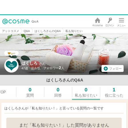
アットコスメ
Q&A
はくしろさんのQ&A
私も知りたい
get
はくしろ
さん
2
47歳
混合肌
フォロー
はくしろさんのQ&A
0
0
0
1
TOP
質問
回答
私も知りたい
役に立った
はくしろさんが「私も知りたい！」と言っている
質問の一覧です
まだ「私も知りたい！」した質問がありません