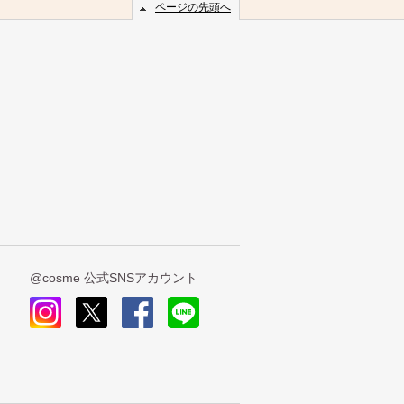
ページの先頭へ
@cosme 公式SNSアカウント
insta
x
face
line
gra
book
m