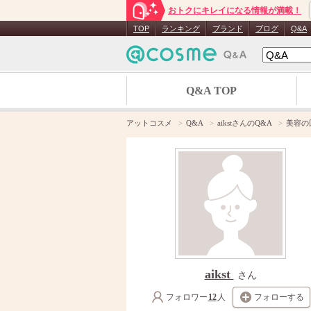
おトクにキレイになる情報が満載！
TOP
ランキング
ブランド
ブログ
Q&A
Q&A TOP
アットコスメ
Q&A
aikstさんのQ&A
美容の
aikst
さん
フォロワー
12
人
フォローする