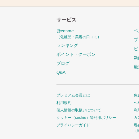
サービス
@cosme
ベ
（化粧品・美容の口コミ）
プ
ランキング
ビ
ポイント・クーポン
新
ブログ
最
Q&A
プレミアム会員とは
免
利用規約
ヘ
個人情報の取扱いについて
利
クッキー（cookie）等利用ポリシー
カ
プライバシーガイド
現
（