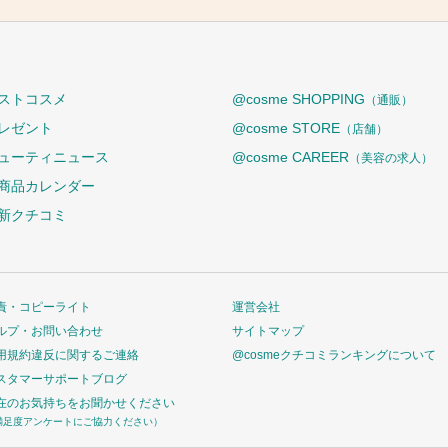
ストコスメ
@cosme SHOPPING
（通販）
レゼント
@cosme STORE
（店舗）
ューティニュース
@cosme CAREER
（美容の求人）
商品カレンダー
新クチコミ
責・コピーライト
運営会社
ルプ・お問い合わせ
サイトマップ
用規約違反に関するご連絡
@cosmeクチコミランキングについて
スタマーサポートブログ
在のお気持ちをお聞かせください
満足度アンケートにご協力ください）