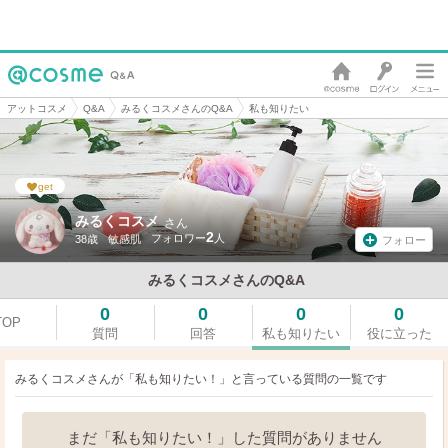
アットコスメ
Q&A
みるくコスメさんのQ&A
私も知りたい
get
みるくコスメ
さん
2
38歳
敏感肌
フォロー
みるくコスメさんのQ&A
0
0
0
0
TOP
質問
回答
私も知りたい
役に立った
みるくコスメさんが「私も知りたい！」と言っている
質問の一覧です
まだ「私も知りたい！」した質問がありません