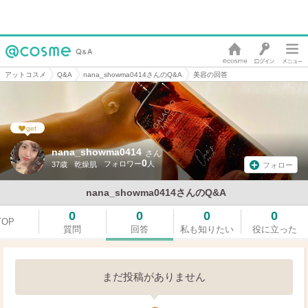
アットコスメ
Q&A
nana_showma0414さんのQ&A
美容の回答
get
nana_showma0414
さん
0
37歳
乾燥肌
フォロー
nana_showma0414さんのQ&A
0
0
0
0
TOP
質問
回答
私も知りたい
役に立った
まだ投稿がありません