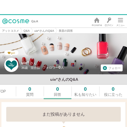
アットコスメ
Q&A
uie*さんのQ&A
美容の回答
get
uie*
さん
0
36歳
混合肌
フォロー
uie*さんのQ&A
0
0
0
0
TOP
質問
回答
私も知りたい
役に立った
まだ投稿がありません