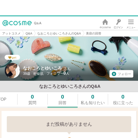
アットコスメ
Q&A
なおころとゆいころさんのQ&A
美容の回答
get
なおころとゆいころ
さん
0
39歳
乾燥肌
フォロー
なおころとゆいころさんのQ&A
0
0
0
0
TOP
質問
回答
私も知りたい
役に立った
まだ投稿がありません