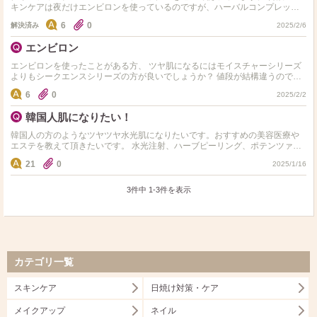
キンケアは夜だけエンビロンを使っているのですが、ハーバルコンプレック
ス後は避けた方が良いのでしょうか？ハーバルコンプレッ…
6
0
解決済み
2025/2/6
エンビロン
エンビロンを使ったことがある方、 ツヤ肌になるにはモイスチャーシリーズ
よりもシークエンスシリーズの方が良いでしょうか？ 値段が結構違うので悩
んでいます。
6
0
2025/2/2
韓国人肌になりたい！
韓国人の方のようなツヤツヤ水光肌になりたいです。おすすめの美容医療や
エステを教えて頂きたいです。 水光注射、ハーブピーリング、ポテンツァが
気になっています。
21
0
2025/1/16
3件中
1
-
3
件を表示
カテゴリ一覧
スキンケア
日焼け対策・ケア
メイクアップ
ネイル