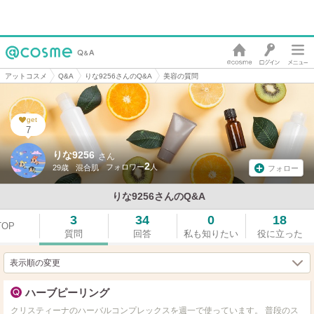
アットコスメ
Q&A
りな9256さんのQ&A
美容の質問
get
7
りな9256
さん
2
29歳
混合肌
フォロー
りな9256さんのQ&A
3
34
0
18
TOP
質問
回答
私も知りたい
役に立った
表示順の変更
ハーブピーリング
クリスティーナのハーバルコンプレックスを週一で使っています。 普段のス