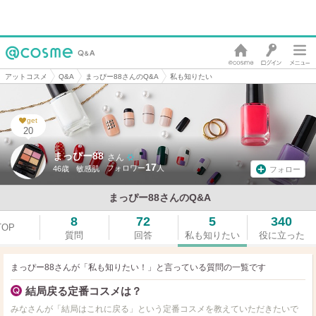
アットコスメ
Q&A
まっぴー88さんのQ&A
私も知りたい
get
20
まっぴー88
さん
17
46歳
敏感肌
フォロー
まっぴー88さんのQ&A
8
72
5
340
TOP
質問
回答
私も知りたい
役に立った
まっぴー88さんが「私も知りたい！」と言っている
質問の一覧です
結局戻る定番コスメは？
みなさんが「結局はこれに戻る」という定番コスメを教えていただきたいで