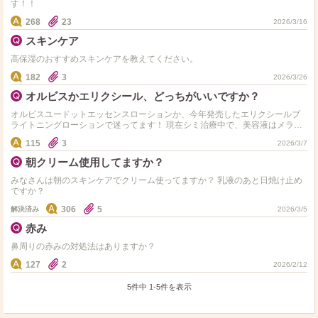
す！！
268
23
2026/3/16
スキンケア
高保湿のおすすめスキンケアを教えてください。
182
3
2026/3/26
オルビスかエリクシール、どっちがいいですか？
オルビスユードットエッセンスローションか、今年発売したエリクシールブ
ライトニングローションで迷ってます！ 現在シミ治療中で、美容液はメラノ
ショットを使ってるのですが、化粧水をどっちにしようか迷っ…
115
3
2026/3/7
朝クリーム使用してますか？
みなさんは朝のスキンケアでクリーム使ってますか？ 乳液のあと日焼け止め
ですか？
306
5
解決済み
2026/3/5
赤み
鼻周りの赤みの対処法はありますか？
127
2
2026/2/12
5件中
1
-
5
件を表示