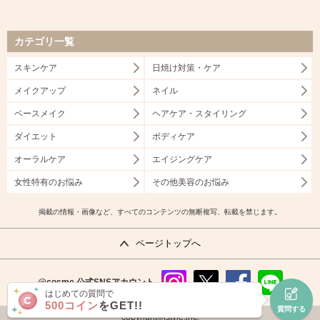
カテゴリ一覧
スキンケア
日焼け対策・ケア
メイクアップ
ネイル
ベースメイク
ヘアケア・スタイリング
ダイエット
ボディケア
オーラルケア
エイジングケア
女性特有のお悩み
その他美容のお悩み
掲載の情報・画像など、すべてのコンテンツの無断複写、転載を禁じます。
ページトップへ
@cosme
公式SNSアカウント
はじめての質問で
instag
x
faceb
line
500コイン
をGET!!
質問する
ram
ook
copyright©istyle,inc.