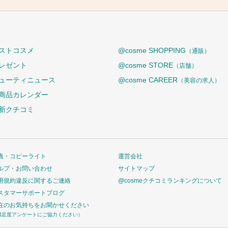
ストコスメ
@cosme SHOPPING
（通販）
レゼント
@cosme STORE
（店舗）
ューティニュース
@cosme CAREER
（美容の求人）
商品カレンダー
新クチコミ
責・コピーライト
運営会社
ルプ・お問い合わせ
サイトマップ
用規約違反に関するご連絡
@cosmeクチコミランキングについて
スタマーサポートブログ
在のお気持ちをお聞かせください
満足度アンケートにご協力ください）