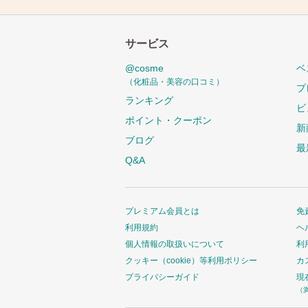
サービス
@cosme
ベ
（化粧品・美容の口コミ）
プ
ランキング
ビ
ポイント・クーポン
新
ブログ
最
Q&A
プレミアム会員とは
免
利用規約
ヘ
個人情報の取扱いについて
利
クッキー（cookie）等利用ポリシー
カ
プライバシーガイド
現
（