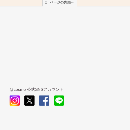
ページの先頭へ
@cosme 公式SNSアカウント
insta
x
face
line
gra
book
m