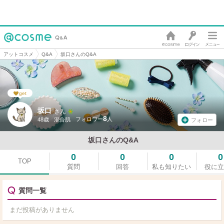
アットコスメ
Q&A
坂口さんのQ&A
get
坂口
さん
8
48歳
混合肌
フォロー
坂口さんのQ&A
0
0
0
0
TOP
質問
回答
私も知りたい
役に立
質問一覧
まだ投稿がありません