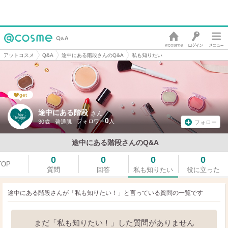
アットコスメ
Q&A
途中にある階段さんのQ&A
私も知りたい
get
途中にある階段
さん
0
30歳
普通肌
フォロー
途中にある階段さんのQ&A
0
0
0
0
TOP
質問
回答
私も知りたい
役に立った
途中にある階段さんが「私も知りたい！」と言っている
質問の一覧です
まだ「私も知りたい！」した質問がありません