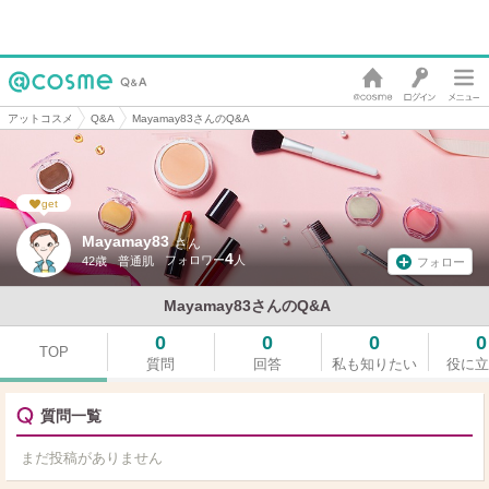
アットコスメ
Q&A
Mayamay83さんのQ&A
get
Mayamay83
さん
4
42歳
普通肌
フォロー
Mayamay83さんのQ&A
0
0
0
0
TOP
質問
回答
私も知りたい
役に立
質問一覧
まだ投稿がありません