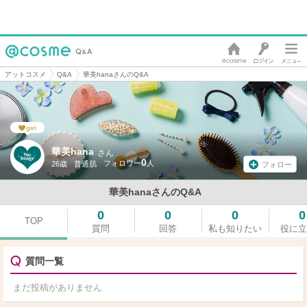
アットコスメ
Q&A
華美hanaさんのQ&A
get
華美hana
さん
0
26歳
普通肌
フォロー
華美hanaさんのQ&A
0
0
0
0
TOP
質問
回答
私も知りたい
役に立
質問一覧
まだ投稿がありません