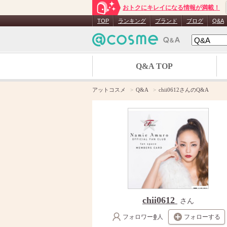
おトクにキレイになる情報が満載！
TOP
ランキング
ブランド
ブログ
Q&A
Q&A TOP
アットコスメ
Q&A
chii0612さんのQ&A
chii0612
さん
フォロワー
0
人
フォローする