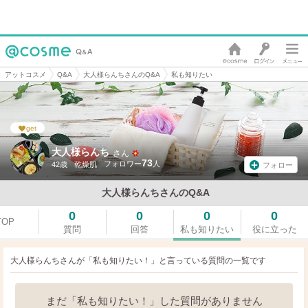
アットコスメ
Q&A
大人様らんちさんのQ&A
私も知りたい
get
大人様らんち
さん
73
42歳
乾燥肌
フォロー
大人様らんちさんのQ&A
0
0
0
0
TOP
質問
回答
私も知りたい
役に立った
大人様らんちさんが「私も知りたい！」と言っている
質問の一覧です
まだ「私も知りたい！」した質問がありません