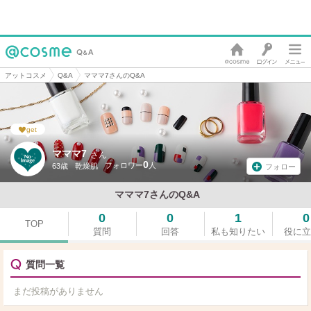
アットコスメ
Q&A
マママ7さんのQ&A
get
マママ7
さん
0
63歳
乾燥肌
フォロー
マママ7さんのQ&A
0
0
1
0
TOP
質問
回答
私も知りたい
役に立
質問一覧
まだ投稿がありません