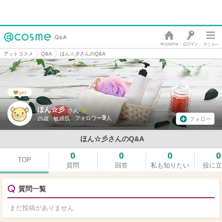
アットコスメ
Q&A
ほん☆彡さんのQ&A
get
ほん☆彡
さん
9
25歳
敏感肌
フォロー
ほん☆彡さんのQ&A
0
0
0
0
TOP
質問
回答
私も知りたい
役に立
質問一覧
まだ投稿がありません