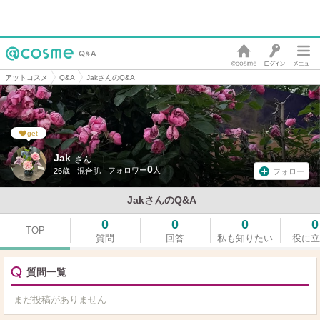
アットコスメ
Q&A
JakさんのQ&A
get
Jak
さん
0
26歳
混合肌
フォロー
JakさんのQ&A
0
0
0
0
TOP
質問
回答
私も知りたい
役に立
質問一覧
まだ投稿がありません