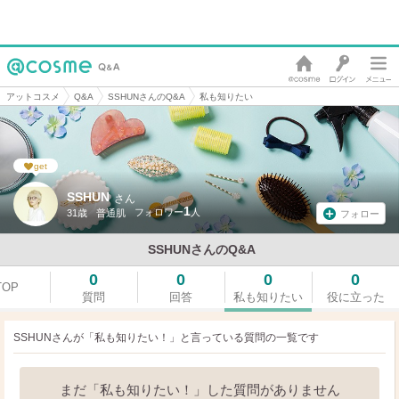
アットコスメ
Q&A
SSHUNさんのQ&A
私も知りたい
get
SSHUN
さん
1
31歳
普通肌
フォロー
SSHUNさんのQ&A
0
0
0
0
TOP
質問
回答
私も知りたい
役に立った
SSHUNさんが「私も知りたい！」と言っている
質問の一覧です
まだ「私も知りたい！」した質問がありません