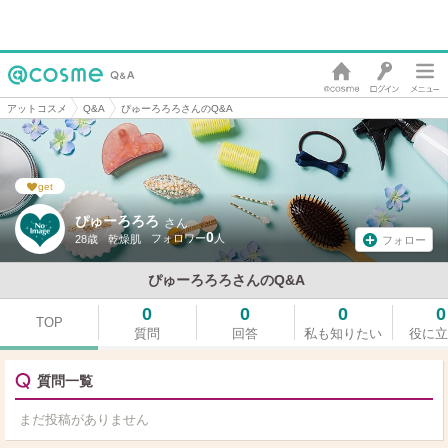
アットコスメ
Q&A
ぴゅーろろろさんのQ&A
get
ぴゅーろろろ
さん
0
28歳
乾燥肌
フォロー
ぴゅーろろろさんのQ&A
0
0
0
0
TOP
質問
回答
私も知りたい
役に立
質問一覧
まだ投稿がありません