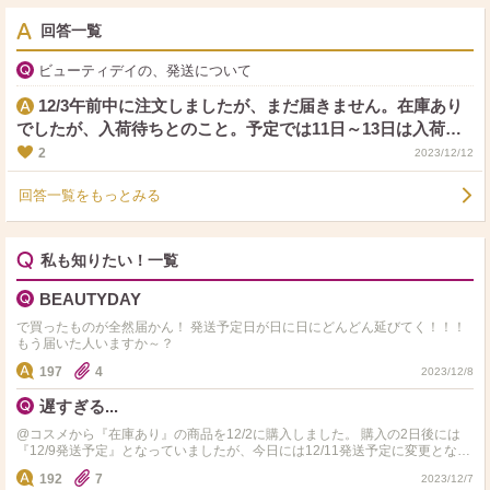
回答一覧
ビューティデイの、発送について
12/3午前中に注文しましたが、まだ届きません。在庫あり
でしたが、入荷待ちとのこと。予定では11日～13日は入荷し
ているはずなのですが、発送連絡も遅延連絡もありません。
2
2023/12/12
関東です。
回答一覧をもっとみる
私も知りたい！一覧
BEAUTYDAY
で買ったものが全然届かん！ 発送予定日が日に日にどんどん延びてく！！！
もう届いた人いますか～？
197
4
2023/12/8
遅すぎる...
@コスメから『在庫あり』の商品を12/2に購入しました。 購入の2日後には
『12/9発送予定』となっていましたが、今日には12/11発送予定に変更となっ
ていました。 在庫ありの商品なのにこの対…
192
7
2023/12/7