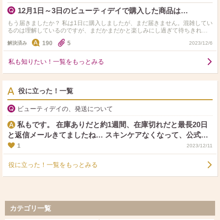
12月1日～3日のビューティデイで購入した商品は…
もう届きましたか？ 私は1日に購入しましたが、まだ届きません。混雑してい
るのは理解しているのですが、まだかまだかと楽しみにし過ぎて待ちきれま
せん！ 皆さんは、もう届きましたか？
190
5
解決済み
2023/12/6
私も知りたい！一覧をもっとみる
役に立った！一覧
ビューティデイの、発送について
私もです。 在庫ありだと約1週間、在庫切れだと最長20日
と返信メールきてましたね… スキンケアなくなって、公式で
買いましたが、それはすぐ届きました。 ポイントバック嬉し
1
2023/12/11
かったですが、こんなかかると考えものですね…
役に立った！一覧をもっとみる
カテゴリ一覧