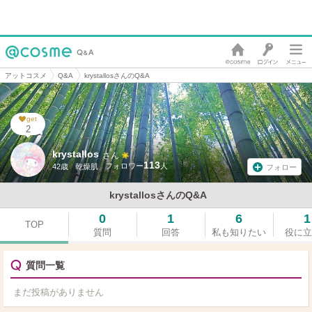
アットコスメ
Q&A
krystallosさんのQ&A
get
2
krystallos
さん
113
42歳
乾燥肌
フォロー
krystallosさんのQ&A
0
1
6
1
TOP
質問
回答
私も知りたい
役に立
質問一覧
まだ投稿がありません