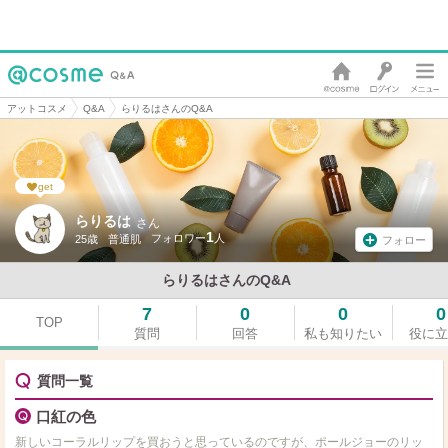
アットコスメ
Q&A
らりるはさんのQ&A
get
らりるは
さん
1
25歳
普通肌
フォロー
らりるはさんのQ&A
7
0
0
0
TOP
質問
回答
私も知りたい
役に立
質問一覧
口紅の色
新しいコーラルリップを買おうと思っているのですが、ポールジョーのリッ