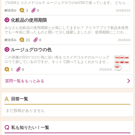
プn204とコスメデコルテ ルージュグロウのor250で迷っています。 どちらの
方がいいか理由と一緒に教えてくれると有り難いで…
3
0
解決済み
2018/2/24
化粧品の使用期限
みなさん化粧品の使用期限とか気にしてますか？ フリマアプリで新品未使用
でも一年前に買ったものと聞いて少し躊躇しましたが、使用期限にこだわっ
て半年経ったら残ってても変える人とかいるのかなと思ったの…
21
0
解決済み
2018/2/4
ルージュグロウの色
この画像の印のつけた色に近い色をコスメデコルテのルージュグ
ロウて探しているのですが、ネットで調べてもよくわかりません
でした。今度お店には行きますが、目処を立てておきたいのでも
1
0
2018/2/4
しわかる方いたら教えて…
質問一覧をもっとみる
回答一覧
まだ投稿がありません
私も知りたい！一覧