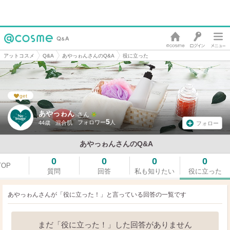
アットコスメ
Q&A
あやっゎんさんのQ&A
役に立った
get
あやっゎん
さん
5
44歳
混合肌
フォロー
あやっゎんさんのQ&A
0
0
0
0
TOP
質問
回答
私も知りたい
役に立った
あやっゎんさんが「役に立った！」と言っている
回答の一覧です
まだ「役に立った！」した回答がありません