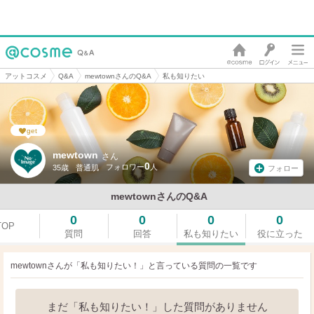
アットコスメ
Q&A
mewtownさんのQ&A
私も知りたい
get
mewtown
さん
0
35歳
普通肌
フォロー
mewtownさんのQ&A
0
0
0
0
TOP
質問
回答
私も知りたい
役に立った
mewtownさんが「私も知りたい！」と言っている
質問の一覧です
まだ「私も知りたい！」した質問がありません