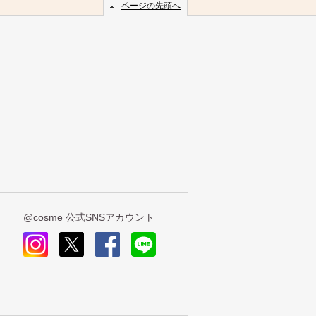
ページの先頭へ
@cosme 公式SNSアカウント
insta
x
face
line
gra
book
m