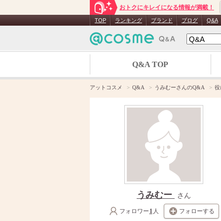
おトクにキレイになる情報が満載！
TOP
ランキング
ブランド
ブログ
Q&A
Q&A TOP
アットコスメ
Q&A
うみむーさんのQ&A
役
うみむー
さん
フォロワー
1
人
フォローする