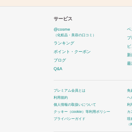
サービス
@cosme
ベ
（化粧品・美容の口コミ）
プ
ランキング
ビ
ポイント・クーポン
新
ブログ
最
Q&A
プレミアム会員とは
免
利用規約
ヘ
個人情報の取扱いについて
利
クッキー（cookie）等利用ポリシー
カ
プライバシーガイド
現
（