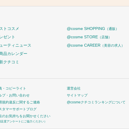
ストコスメ
@cosme SHOPPING
（通販）
レゼント
@cosme STORE
（店舗）
ューティニュース
@cosme CAREER
（美容の求人）
商品カレンダー
新クチコミ
責・コピーライト
運営会社
ルプ・お問い合わせ
サイトマップ
用規約違反に関するご連絡
@cosmeクチコミランキングについて
スタマーサポートブログ
在のお気持ちをお聞かせください
満足度アンケートにご協力ください）