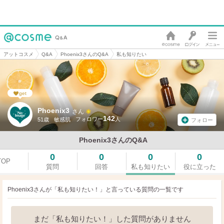
アットコスメ
Q&A
Phoenix3さんのQ&A
私も知りたい
get
Phoenix3
さん
142
51歳
敏感肌
フォロー
Phoenix3さんのQ&A
0
0
0
0
TOP
質問
回答
私も知りたい
役に立った
Phoenix3さんが「私も知りたい！」と言っている
質問の一覧です
まだ「私も知りたい！」した質問がありません