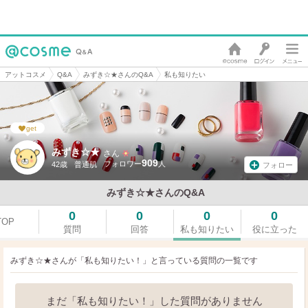
アットコスメ
Q&A
みずき☆★さんのQ&A
私も知りたい
get
みずき☆★
さん
909
42歳
普通肌
フォロー
みずき☆★さんのQ&A
0
0
0
0
TOP
質問
回答
私も知りたい
役に立った
みずき☆★さんが「私も知りたい！」と言っている
質問の一覧です
まだ「私も知りたい！」した質問がありません