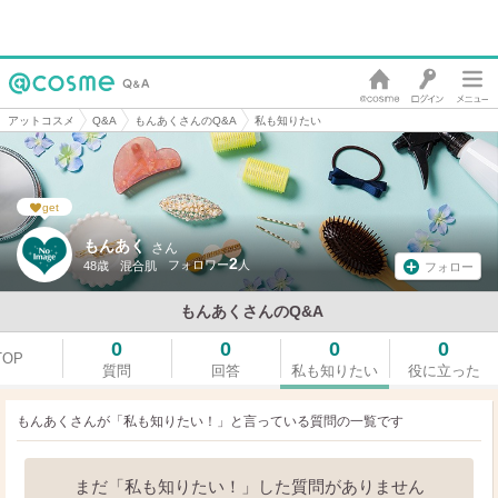
アットコスメ
Q&A
もんあくさんのQ&A
私も知りたい
get
もんあく
さん
2
48歳
混合肌
フォロー
もんあくさんのQ&A
0
0
0
0
TOP
質問
回答
私も知りたい
役に立った
もんあくさんが「私も知りたい！」と言っている
質問の一覧です
まだ「私も知りたい！」した質問がありません