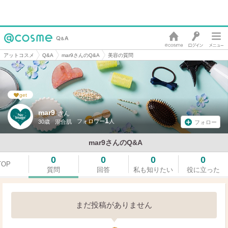
アットコスメ
Q&A
mar9さんのQ&A
美容の質問
get
mar9
さん
1
30歳
混合肌
フォロー
mar9さんのQ&A
0
0
0
0
TOP
質問
回答
私も知りたい
役に立った
まだ投稿がありません